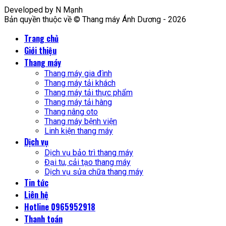
Developed by N Mạnh
Bản quyền thuộc về © Thang máy Ánh Dương - 2026
Trang chủ
Giới thiệu
Thang máy
Thang máy gia đình
Thang máy tải khách
Thang máy tải thực phẩm
Thang máy tải hàng
Thang nâng oto
Thang máy bệnh viện
Linh kiện thang máy
Dịch vụ
Dịch vụ bảo trì thang máy
Đại tu, cải tạo thang máy
Dịch vụ sửa chữa thang máy
Tin tức
Liên hệ
Hotline 0965952918
Thanh toán