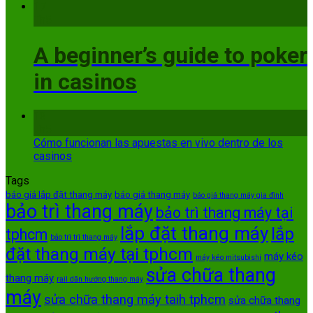
17
Th5
A beginner’s guide to poker
in casinos
13
Th5
Cómo funcionan las apuestas en vivo dentro de los
casinos
Tags
báo giá lắp đặt thang máy
báo giá thang máy
báo giá thang máy gia đình
bảo trì thang máy
bảo trì thang máy tại
lắp đặt thang máy
lắp
tphcm
bảo trì trì thang máy
đặt thang máy tại tphcm
máy kéo
máy kéo mitsubishi
sửa chữa thang
thang máy
rail dãn hướng thang máy
máy
sửa chữa thang máy taih tphcm
sửa chữa thang