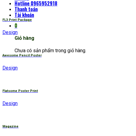
Hotline 0965952918
Thanh toán
Tài khoản
FL3 Print Package
0
Design
Giỏ hàng
Chưa có sản phẩm trong giỏ hàng.
Awesome Pencil Poster
Design
Flatsome Poster Print
Design
Magazine