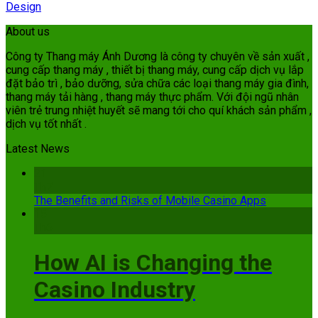
Design
About us
Công ty Thang máy Ánh Dương là công ty chuyên về sản xuất ,
cung cấp thang máy , thiết bị thang máy, cung cấp dịch vụ lắp
đặt bảo trì , bảo dưỡng, sửa chữa các loại thang máy gia đình,
thang máy tải hàng , thang máy thực phẩm. Với đội ngũ nhân
viên trẻ trung nhiệt huyết sẽ mang tới cho quí khách sản phẩm ,
dịch vụ tốt nhất .
Latest News
21
Th7
The Benefits and Risks of Mobile Casino Apps
15
Th6
How AI is Changing the
Casino Industry