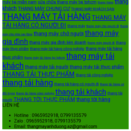
thang
máy tại miền nam
sửa chữa thang máy tại tphcm
thang hàng
khách
THANG MÁY CHUNG CƯ
THANG MÁY KHÁCH SẠN
THANG MÁY TẢI HÀNG
THANG MÁY
TẢI HÀNG CÓ NGƯỜI ĐI
thang máy
thang máy cho người đi
thang
thang máy
thang máy chở người
máy cho nhà cao tầng
gia đình
thang máy gia đình liên doanh
thang
thang máy người đi
thang máy tải hàng
máy thực phẩm
thang máy tải hàng công nghiệp
thang máy tải
thực phẩm
thang máy tải hàng tại tphcm
khách
thang máy tải người
thang máy tải thực phẩm
THANG TẢI THỰC PHẨM
thang tải công nghiệp
thang tải hàng
thang tải hàng có người đi
thang tải hàng có
thang tải khách
thang tải
đối trọng
thang tải hàng công nghiệp
THANG TỜI THỰC PHẨM
thang tời hàng
người
LIÊN HỆ
Hotline : 0965952918, 0799135579
Zalo : 0965952918, 0799135579
Email: thangmayanhduong.az@gmail.com