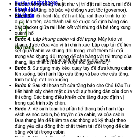
Hotline 0965952918
thước, thông số kỹ thuật như vị trí đặt rail cabin, rail đối
Thanh toán
trọng, cửa tầng, bộ bảo vệ chống vượt tốc (governor).
Tài khoản
Bước 3:
Tiến hành lắp đặt rail, lắp rail theo trình tự từ
dưới lên trên, các thành rail sẽ được cố định bằng các
bascracket giữa rail liên kết với những đà bê tông xung
0
quanh hố.
Bước 4
:
Lắp khung cabin và đối trọng
. Máy kéo và
khung được đưa vào vị trí chính xác. Lắp cáp tải để liên
Giỏ hàng
kết giữa cabin và khung đối trọng, chất thêm tải đối
trọng vào khung đối trọng để cân bằng với tải trọng của
Chưa có sản phẩm trong giỏ hàng.
thang, lắp thiết bị bảo vệ vượt tốc (governor).
Bước 5
: Sử dụng máy kéo, quay tay để đưa khung cabin
lên xuống, tiến hành lắp cửa tầng và bao che cửa tầng,
trình tự lắp đặt lên xuống.
Bước 6
: Sau khi hoàn tất cửa tầng báo cho Chủ Đầu Tư
tiến hành xây chèn mặt cửa với sự hướng dẫn của đơn vị
thi công. Các bảng điều khiển cửa tầng được định vị
trong quá trình xây chèn.
Bước 7
: Vệ sinh toàn bộ phần hố thang tiến hành lắp
vách và nóc cabin, bộ truyền cửa cabin, và cửa cabin.
Đưa thang lên để kiểm tra các thông số kỹ thuật theo
đúng yêu cầu đồng thời chất thêm tải đối trọng để cân
bằng với tải trọng cabin.