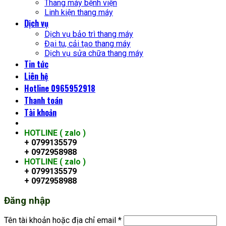
Thang máy bệnh viện
Linh kiện thang máy
Dịch vụ
Dịch vụ bảo trì thang máy
Đại tu, cải tạo thang máy
Dịch vụ sửa chữa thang máy
Tin tức
Liên hệ
Hotline 0965952918
Thanh toán
Tài khoản
HOTLINE ( zalo )
+ 0799135579
+ 0972958988
HOTLINE ( zalo )
+ 0799135579
+ 0972958988
Đăng nhập
Tên tài khoản hoặc địa chỉ email
*