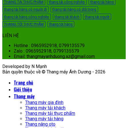
THANG TẢI THỰC PHẨM
thang tải công nghiệp
thang tải hàng
thang tải hàng có người đi
thang tải hàng có đối trọng
thang tải hàng công nghiệp
thang tải khách
thang tải người
THANG TỜI THỰC PHẨM
thang tời hàng
LIÊN HỆ
Hotline : 0965952918, 0799135579
Zalo : 0965952918, 0799135579
Email: thangmayanhduong.az@gmail.com
Developed by N Mạnh
Bản quyền thuộc về © Thang máy Ánh Dương - 2026
Trang chủ
Giới thiệu
Thang máy
Thang máy gia đình
Thang máy tải khách
Thang máy tải thực phẩm
Thang máy tải hàng
Thang nâng oto