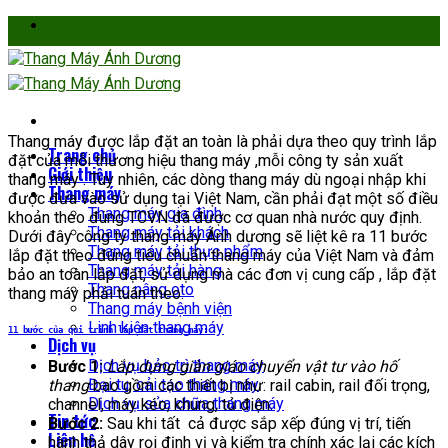
Skip
to
content
Thang máy được lắp đặt an toàn là phải dựa theo quy trình lắp
Trang chủ
đặt của mỗi thương hiệu thang máy ,mỗi công ty sản xuất
Giới thiệu
thang máy . Tuy nhiên, các dòng thang máy dù ngoại nhập khi
Thang máy
được đưa vào sử dụng tại Việt Nam, cần phải đạt một số điều
Thang máy gia đình
khoản theo đúng TCVN đã được cơ quan nhà nước quy định.
Thang máy tải khách
Dưới đây công ty thang máy Ánh dương sẽ liệt kê ra 11 bước
Thang máy tải thực phẩm
lắp đặt theo đúng tiêu chuẩn thang máy của Việt Nam và đảm
Thang máy tải hàng
bảo an toàn lắp đặt, sử dụng mà các đơn vị cung cấp , lắp đặt
Thang nâng oto
thang máy phải tuân theo:
Thang máy bệnh viện
Linh kiện thang máy
11 bước của qui trình lắp đặt thang máy:
Dịch vụ
Dịch vụ bảo trì thang máy
Bước 1:
Lắp dựng giàn giáo chuyển vật tư vào hố
Đại tu, cải tạo thang máy
thang
bao gồm các thiết bị như: rail cabin, rail đối trọng,
Dịch vụ sửa chữa thang máy
channel, máy kéo, khung, tủ điện.
Tin tức
Bước 2:
Sau khi tất cả được sắp xếp đúng vị trí, tiến
Liên hệ
hành thả dây rọi định vị và kiểm tra chính xác lại các kích