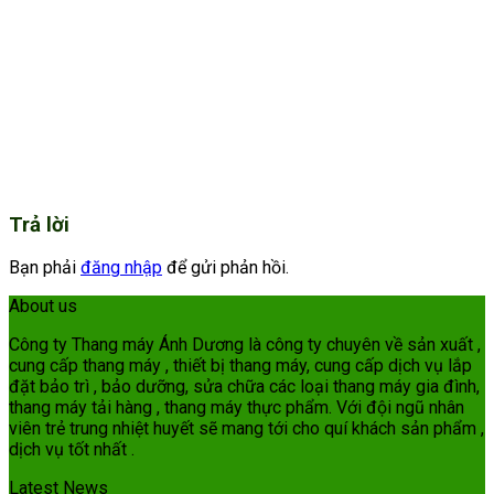
Trả lời
Bạn phải
đăng nhập
để gửi phản hồi.
About us
Công ty Thang máy Ánh Dương là công ty chuyên về sản xuất ,
cung cấp thang máy , thiết bị thang máy, cung cấp dịch vụ lắp
đặt bảo trì , bảo dưỡng, sửa chữa các loại thang máy gia đình,
thang máy tải hàng , thang máy thực phẩm. Với đội ngũ nhân
viên trẻ trung nhiệt huyết sẽ mang tới cho quí khách sản phẩm ,
dịch vụ tốt nhất .
Latest News