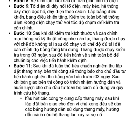
Bước 8:
Vệ sinh lần cuối sau đó bàn giao cho tổ điện.
Bước 9
: Tổ điện đi dây nối tổ điện, máy kéo, hệ thống
dây điện dọc hố, dây điện theo cabin. Lắp bảng điều
khiển, bảng điều khiển tầng. Kiểm tra toàn bộ hệ thống
điện. Đóng điện chạy thử với tốc độ chậm để kiểm tra
căn chỉnh.
Bước 10
: Sau khi đã kiểm tra kích thước và căn chỉnh
mọi thông số kỹ thuật cũng như cân tải, thang được chạy
với chế độ không tải sau đó chạy với chế độ đủ tải để
căn chỉnh độ bằng tầng khi dừng. Thang được chạy kiểm
tra trong 03 ngày, sau đó tiến hành vệ sinh toàn bộ để
chuẩn bị cho việc tiến hành kiểm định.
Bước 11:
Sau khi đã tuân thủ tiêu chuẩn nghiệm thu lắp
đặt thang máy, bên thi công sẽ thông báo cho chủ đầu tư
tiến hành nghiệm thu bằng văn bản trước 03 ngày. Sau
khi bàn giao bên thi công có trách nhiệm hướng dẫn và
huấn luyện cho chủ đầu tư toàn bộ cách sử dụng và quy
trình cứu hộ thang.
hầu hết các công ty cung cấp thang máy sau khi
lắp đặt bàn giao cho đơn vị chủ xong đều sẽ dán
các bảng hướng dẫn sử dụng thang máy, hướng
dẫn cách cứu hộ thang lúc xảy ra sự cố