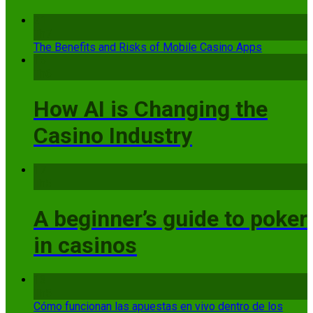
21
Th7
The Benefits and Risks of Mobile Casino Apps
15
Th6
How AI is Changing the
Casino Industry
17
Th5
A beginner’s guide to poker
in casinos
13
Th5
Cómo funcionan las apuestas en vivo dentro de los