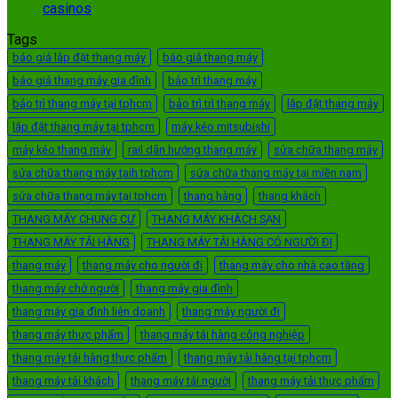
casinos
Tags
báo giá lắp đặt thang máy
báo giá thang máy
báo giá thang máy gia đình
bảo trì thang máy
bảo trì thang máy tại tphcm
bảo trì trì thang máy
lắp đặt thang máy
lắp đặt thang máy tại tphcm
máy kéo mitsubishi
máy kéo thang máy
rail dãn hướng thang máy
sửa chữa thang máy
sửa chữa thang máy taih tphcm
sửa chữa thang máy tại miền nam
sửa chữa thang máy tại tphcm
thang hàng
thang khách
THANG MÁY CHUNG CƯ
THANG MÁY KHÁCH SẠN
THANG MÁY TẢI HÀNG
THANG MÁY TẢI HÀNG CÓ NGƯỜI ĐI
thang máy
thang máy cho người đi
thang máy cho nhà cao tầng
thang máy chở người
thang máy gia đình
thang máy gia đình liên doanh
thang máy người đi
thang máy thực phẩm
thang máy tải hàng công nghiệp
thang máy tải hàng thực phẩm
thang máy tải hàng tại tphcm
thang máy tải khách
thang máy tải người
thang máy tải thực phẩm