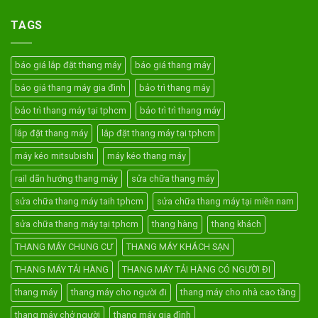
TAGS
báo giá lắp đặt thang máy
báo giá thang máy
báo giá thang máy gia đình
bảo trì thang máy
bảo trì thang máy tại tphcm
bảo trì trì thang máy
lắp đặt thang máy
lắp đặt thang máy tại tphcm
máy kéo mitsubishi
máy kéo thang máy
rail dãn hướng thang máy
sửa chữa thang máy
sửa chữa thang máy taih tphcm
sửa chữa thang máy tại miền nam
sửa chữa thang máy tại tphcm
thang hàng
thang khách
THANG MÁY CHUNG CƯ
THANG MÁY KHÁCH SẠN
THANG MÁY TẢI HÀNG
THANG MÁY TẢI HÀNG CÓ NGƯỜI ĐI
thang máy
thang máy cho người đi
thang máy cho nhà cao tầng
thang máy chở người
thang máy gia đình