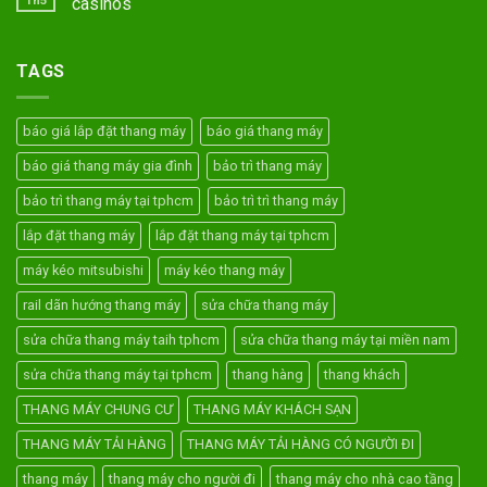
Th5
casinos
TAGS
báo giá lắp đặt thang máy
báo giá thang máy
báo giá thang máy gia đình
bảo trì thang máy
bảo trì thang máy tại tphcm
bảo trì trì thang máy
lắp đặt thang máy
lắp đặt thang máy tại tphcm
máy kéo mitsubishi
máy kéo thang máy
rail dãn hướng thang máy
sửa chữa thang máy
sửa chữa thang máy taih tphcm
sửa chữa thang máy tại miền nam
sửa chữa thang máy tại tphcm
thang hàng
thang khách
THANG MÁY CHUNG CƯ
THANG MÁY KHÁCH SẠN
THANG MÁY TẢI HÀNG
THANG MÁY TẢI HÀNG CÓ NGƯỜI ĐI
thang máy
thang máy cho người đi
thang máy cho nhà cao tầng