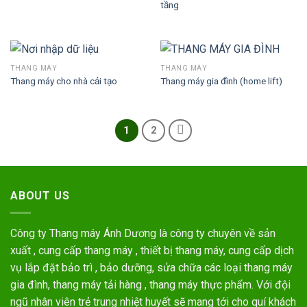
tầng
THANG MÁY
THANG MÁY
Thang máy cho nhà cải tạo
Thang máy gia đình (home lift)
1
2
ABOUT US
Công ty Thang máy Ánh Dương là công ty chuyên về sản
xuất , cung cấp thang máy , thiết bị thang máy, cung cấp dịch
vụ lắp đặt bảo trì , bảo dưỡng, sửa chữa các loại thang máy
gia đình, thang máy tải hàng , thang máy thực phẩm. Với đội
ngũ nhân viên trẻ trung nhiệt huyết sẽ mang tới cho quí khách