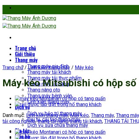
Skip
to
content
Trang chủ
Giới thiệu
Thang máy
Thang máy gia đình
Trang chủ
/
Linh kiện thang máy
/
Máy kéo
Thang máy tải khách
Thang máy tải thực phẩm
Máy kéo Mitsubishi có hộp số
Thang máy tải hàng
Thang nâng oto
Thang máy bệnh viện
Linh kiện thang máy
Dịch vụ
Dịch vụ bảo trì thang máy
Danh mục:
Linh kiện thang máy
,
Máy kéo
,
Thang máy
,
Thang máy
Đại tu, cải tạo thang máy
tải công nghiệp
,
thang tải hàng
,
thang tải khách
,
THANG TẢI TH
Dịch vụ sửa chữa thang máy
Tin tức
Liên hệ