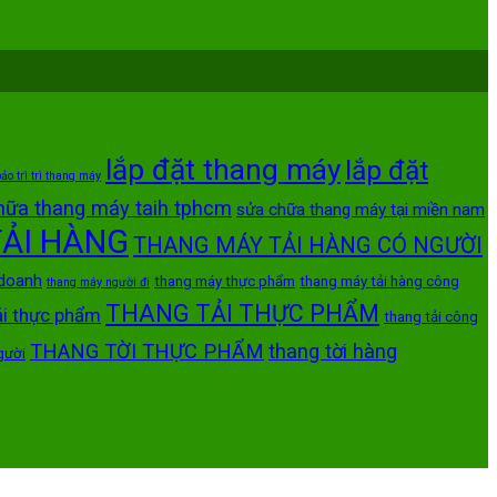
lắp đặt thang máy
lắp đặt
ảo trì trì thang máy
hữa thang máy taih tphcm
sửa chữa thang máy tại miền nam
ẢI HÀNG
THANG MÁY TẢI HÀNG CÓ NGƯỜI
 doanh
thang máy thực phẩm
thang máy tải hàng công
thang máy người đi
THANG TẢI THỰC PHẨM
ải thực phẩm
thang tải công
THANG TỜI THỰC PHẨM
thang tời hàng
gười