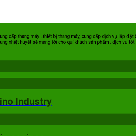
g cấp thang máy , thiết bị thang máy, cung cấp dịch vụ lắp đặt b
ung nhiệt huyết sẽ mang tới cho quí khách sản phẩm , dịch vụ tốt 
ino Industry