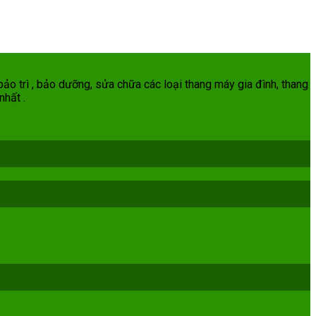
ảo trì , bảo dưỡng, sửa chữa các loại thang máy gia đình, thang
nhất .