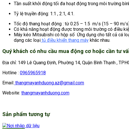
Tần suất khởi động tối đa hoạt động trong môi trường bìn
Tỷ lệ truyền động: 1:1 , 2:1, 4:1.
Tốc độ thang hoạt động : từ 0.25 – 1.5 m/s (15 – 90 m/s)
Có khả năng hoạt động được trong môi trường có điều kiện k
Máy kéo Mitsubishi có hộp số Ứng dụng cho tất cả cá loại 
dạng các loại
tủ điều khiển thang máy
khác nhau.
Quý khách có nhu cầu mua động cơ hoặc cần tư vấ
Địa chỉ: 149 Lê Quang Định, Phường 14, Quận Bình Thạnh , TPH
Hotline :
0965965918
Email:
thangmayanhduong.az@gmail.com
Website:
thangmayanhduong.com
Sản phẩm tương tự