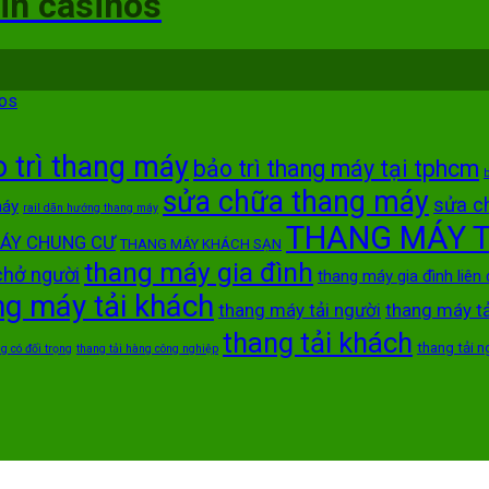
 in casinos
nos
 trì thang máy
bảo trì thang máy tại tphcm
b
sửa chữa thang máy
sửa c
máy
rail dãn hướng thang máy
THANG MÁY T
ÁY CHUNG CƯ
THANG MÁY KHÁCH SẠN
thang máy gia đình
chở người
thang máy gia đình liên
ng máy tải khách
thang máy tải người
thang máy t
thang tải khách
thang tải n
g có đối trọng
thang tải hàng công nghiệp