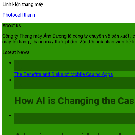
Linh kiện thang máy
Photocell thanh
About us
Công ty Thang máy Ánh Dương là công ty chuyên về sản xuất , cun
máy tải hàng , thang máy thực phẩm. Với đội ngũ nhân viên trẻ tr
Latest News
21
Th7
The Benefits and Risks of Mobile Casino Apps
15
Th6
How AI is Changing the Cas
17
Th5