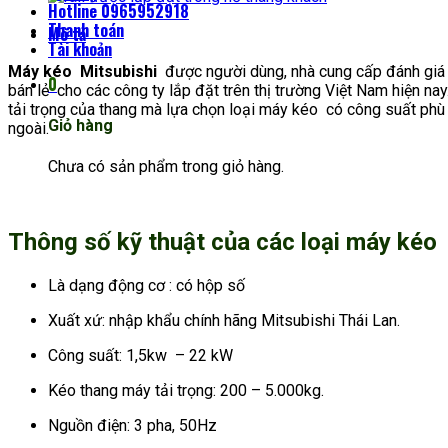
Hotline 0965952918
Thanh toán
Mô tả
Tài khoản
Máy kéo Mitsubishi
được người dùng, nhà cung cấp đánh giá c
0
bán lẻ cho các công ty lắp đặt trên thị trường Việt Nam hiện na
tải trọng của thang mà lựa chọn loại máy kéo có công suất 
Giỏ hàng
ngoài.
Chưa có sản phẩm trong giỏ hàng.
Thông số kỹ thuật của các loại máy kéo 
Là dạng động cơ : có hộp số
Xuất xứ: nhập khẩu chính hãng Mitsubishi Thái Lan.
Công suất: 1,5kw – 22 kW
Kéo thang máy tải trọng: 200 – 5.000kg.
Nguồn điện: 3 pha, 50Hz