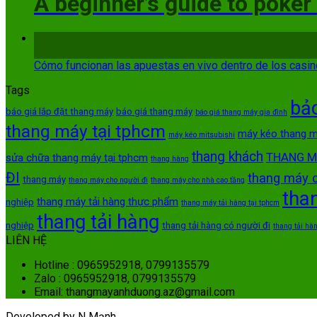
A beginner’s guide to poker
13
Th5
Cómo funcionan las apuestas en vivo dentro de los casi
Tags
bảo
báo giá lắp đặt thang máy
báo giá thang máy
báo giá thang máy gia đình
thang máy tại tphcm
máy kéo thang 
máy kéo mitsubishi
thang khách
THANG M
sửa chữa thang máy tại tphcm
thang hàng
ĐI
thang máy 
thang máy
thang máy cho người đi
thang máy cho nhà cao tầng
tha
thang máy tải hàng thực phẩm
nghiệp
thang máy tải hàng tại tphcm
thang tải hàng
nghiệp
thang tải hàng có người đi
thang tải hàn
LIÊN HỆ
Hotline : 0965952918, 0799135579
Zalo : 0965952918, 0799135579
Email: thangmayanhduong.az@gmail.com
Developed by N Mạnh