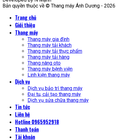
Bản quyền thuộc về © Thang máy Ánh Dương - 2026
Trang chủ
Giới thiệu
Thang máy
Thang máy gia đình
Thang máy tải khách
Thang máy tải thực phẩm
Thang máy tải hàng
Thang nâng oto
Thang máy bệnh viện
Linh kiện thang máy
Dịch vụ
Dịch vụ bảo trì thang máy
Đại tu, cải tạo thang máy
Dịch vụ sửa chữa thang máy
Tin tức
Liên hệ
Hotline 0965952918
Thanh toán
Tài khoản