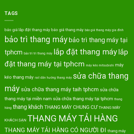
TAGS
báo giá lắp đặt thang máy
báo giá thang máy
báo giá thang máy gia đình
bảo trì thang máy
bảo trì thang máy tại
lắp đặt thang máy
lắp
tphcm
bảo trì trì thang máy
đặt thang máy tại tphcm
máy
máy kéo mitsubishi
sửa chữa thang
kéo thang máy
rail dãn hướng thang máy
máy
sửa chữa thang máy taih tphcm
sửa chữa
thang máy tại miền nam
sửa chữa thang máy tại tphcm
thang
thang khách
THANG MÁY CHUNG CƯ
THANG MÁY
hàng
THANG MÁY TẢI HÀNG
KHÁCH SẠN
THANG MÁY TẢI HÀNG CÓ NGƯỜI ĐI
thang máy