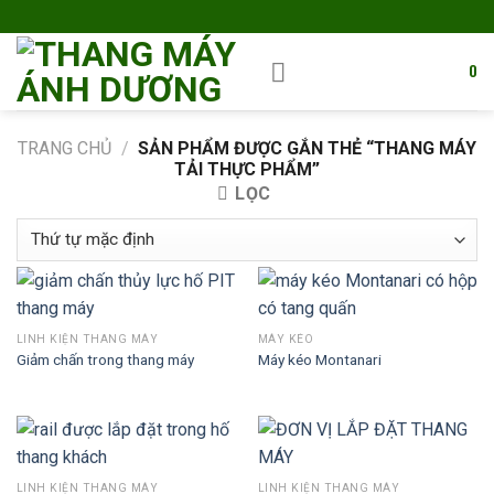
Skip
to
content
0
TRANG CHỦ
/
SẢN PHẨM ĐƯỢC GẮN THẺ “THANG MÁY
TẢI THỰC PHẨM”
LỌC
LINH KIỆN THANG MÁY
MÁY KÉO
Giảm chấn trong thang máy
Máy kéo Montanari
LINH KIỆN THANG MÁY
LINH KIỆN THANG MÁY