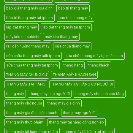
báo giá thang máy gia đình
bảo trì thang máy
bảo trì thang máy tại tphcm
bảo trì trì thang máy
lắp đặt thang máy
lắp đặt thang máy tại tphcm
máy kéo mitsubishi
máy kéo thang máy
rail dãn hướng thang máy
sửa chữa thang máy
sửa chữa thang máy taih tphcm
sửa chữa thang máy tại miền nam
sửa chữa thang máy tại tphcm
thang hàng
thang khách
THANG MÁY CHUNG CƯ
THANG MÁY KHÁCH SẠN
THANG MÁY TẢI HÀNG
THANG MÁY TẢI HÀNG CÓ NGƯỜI ĐI
thang máy
thang máy cho người đi
thang máy cho nhà cao tầng
thang máy chở người
thang máy gia đình
thang máy gia đình liên doanh
thang máy người đi
thang máy thực phẩm
thang máy tải hàng công nghiệp
thang máy tải hàng thực phẩm
thang máy tải hàng tại tphcm