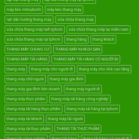
máy kéo mitsubishi
máy kéo thang máy
rail dãn hướng thang máy
sửa chữa thang máy
sửa chữa thang máy taih tphcm
sửa chữa thang máy tại miền nam
sửa chữa thang máy tại tphcm
thang hàng
thang khách
THANG MÁY CHUNG CƯ
THANG MÁY KHÁCH SẠN
THANG MÁY TẢI HÀNG
THANG MÁY TẢI HÀNG CÓ NGƯỜI ĐI
thang máy
thang máy cho người đi
thang máy cho nhà cao tầng
thang máy chở người
thang máy gia đình
thang máy gia đình liên doanh
thang máy người đi
thang máy thực phẩm
thang máy tải hàng công nghiệp
thang máy tải hàng thực phẩm
thang máy tải hàng tại tphcm
thang máy tải khách
thang máy tải người
thang máy tải thực phẩm
THANG TẢI THỰC PHẨM
thang tải công nghiệp
thang tải hàng
thang tải hàng có người đi