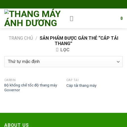
Skip
to
content
0
TRANG CHỦ
/
SẢN PHẨM ĐƯỢC GẮN THẺ “CÁP TẢI
THANG”
LỌC
CARBIN
CÁP TẢI
Bộ khống chế tốc độ thang máy
Cáp tải thang máy
Governor
ABOUT US