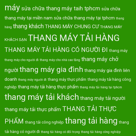
máy
sửa chữa thang máy taih tphcm
sửa chữa
thang máy tại miền nam
sửa chữa thang máy tại tphcm
thang
thang khách
THANG MÁY CHUNG CƯ
THANG MÁY
hàng
THANG MÁY TẢI HÀNG
KHÁCH SẠN
THANG MÁY TẢI HÀNG CÓ NGƯỜI ĐI
thang máy
thang máy chở
thang máy cho người đi
thang máy cho nhà cao tầng
thang máy gia đình
người
thang máy gia đình liên
doanh
thang máy thực phẩm
thang máy tải hàng công
thang máy người đi
thang máy tải hàng thực phẩm
nghiệp
thang máy tải hàng tại tphcm
thang máy tải khách
thang máy tải người
THANG TẢI THỰC
thang máy tải thực phẩm
thang tải hàng
PHẨM
thang tải công nghiệp
thang
tải hàng có người đi
thang tải hàng có đối trọng
thang tải hàng công nghiệp