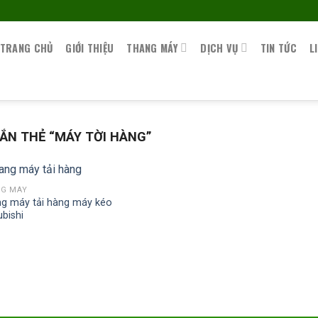
TRANG CHỦ
GIỚI THIỆU
THANG MÁY
DỊCH VỤ
TIN TỨC
L
N THẺ “MÁY TỜI HÀNG”
G MÁY
g máy tải hàng máy kéo
ubishi