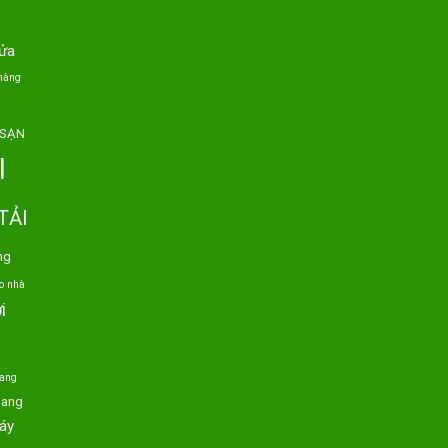
ửa
hàng
 SẠN
I
TẢI
ng
o nhà
i
h
hang
hang
áy