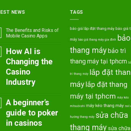
TEST NEWS
TAGS
báo giá lắp đặt thang máy
báo giá 
The Benefits and Risks of
Mobile Casino Apps
bảo 
máy
báo giá thang máy gia đình
thang máy
How AI is
bảo trì
Changing the
thang máy tại tphcm
bả
Casino
lắp đặt tha
trì thang máy
Industry
máy
lắp đặt thang
máy tại tphcm
máy kéo
A beginner’s
máy kéo thang máy
mitsubishi
rail
guide to poker
sửa chữa
hướng thang máy
in casinos
thang máy
sửa chữa