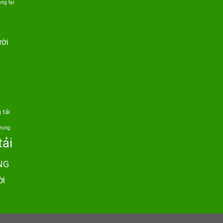
ng tại
ười
 tải
trọng
tải
NG
ời