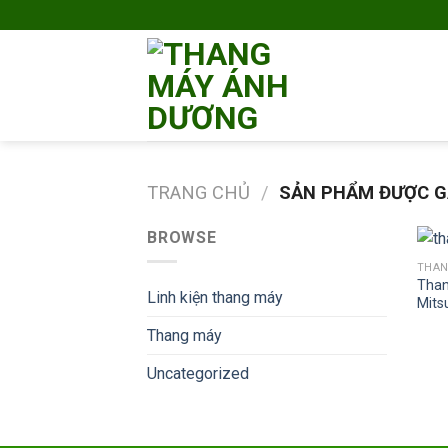
Skip
to
content
TRANG CHỦ
/
SẢN PHẨM ĐƯỢC GẮ
BROWSE
THAN
Than
Linh kiện thang máy
Mits
Thang máy
Uncategorized