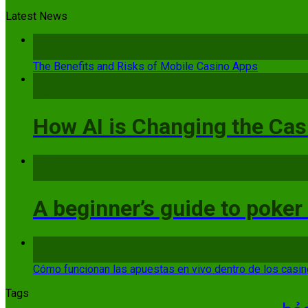
Latest News
21
Th7
The Benefits and Risks of Mobile Casino Apps
15
Th6
How AI is Changing the Cas
17
Th5
A beginner’s guide to poker
13
Th5
Cómo funcionan las apuestas en vivo dentro de los casi
Tags