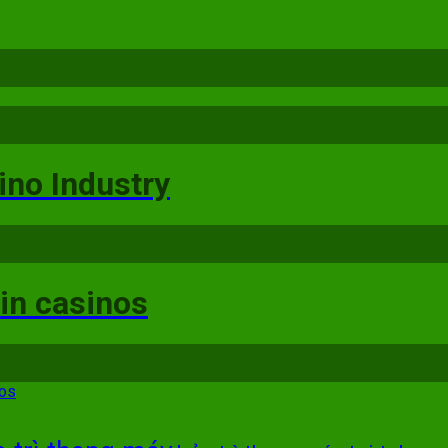
ino Industry
 in casinos
nos