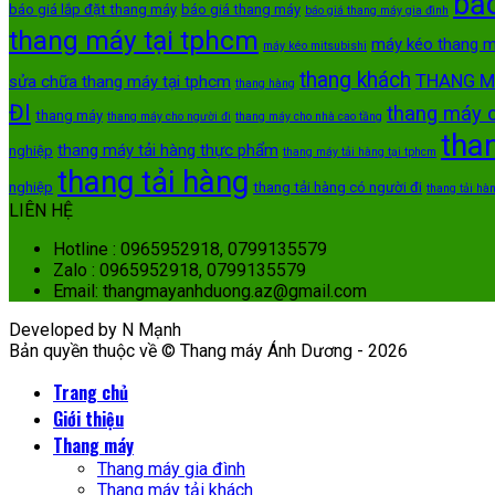
bảo
báo giá lắp đặt thang máy
báo giá thang máy
báo giá thang máy gia đình
thang máy tại tphcm
máy kéo thang 
máy kéo mitsubishi
thang khách
THANG M
sửa chữa thang máy tại tphcm
thang hàng
ĐI
thang máy 
thang máy
thang máy cho người đi
thang máy cho nhà cao tầng
tha
thang máy tải hàng thực phẩm
nghiệp
thang máy tải hàng tại tphcm
thang tải hàng
nghiệp
thang tải hàng có người đi
thang tải hàn
LIÊN HỆ
Hotline : 0965952918, 0799135579
Zalo : 0965952918, 0799135579
Email: thangmayanhduong.az@gmail.com
Developed by N Mạnh
Bản quyền thuộc về © Thang máy Ánh Dương - 2026
Trang chủ
Giới thiệu
Thang máy
Thang máy gia đình
Thang máy tải khách