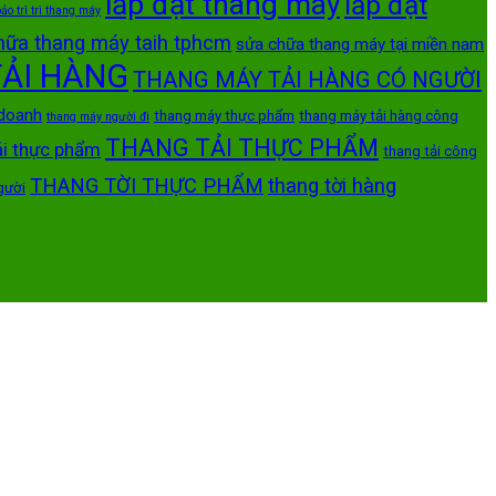
lắp đặt thang máy
lắp đặt
ảo trì trì thang máy
hữa thang máy taih tphcm
sửa chữa thang máy tại miền nam
ẢI HÀNG
THANG MÁY TẢI HÀNG CÓ NGƯỜI
 doanh
thang máy thực phẩm
thang máy tải hàng công
thang máy người đi
THANG TẢI THỰC PHẨM
ải thực phẩm
thang tải công
THANG TỜI THỰC PHẨM
thang tời hàng
gười