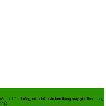
ảo trì , bảo dưỡng, sửa chữa các loại thang máy gia đình, thang
nhất .