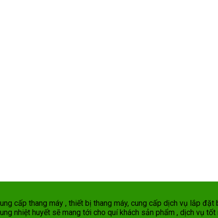
g cấp thang máy , thiết bị thang máy, cung cấp dịch vụ lắp đặt b
ung nhiệt huyết sẽ mang tới cho quí khách sản phẩm , dịch vụ tốt 