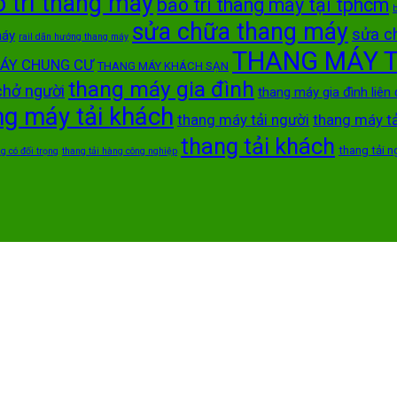
 trì thang máy
bảo trì thang máy tại tphcm
b
sửa chữa thang máy
sửa c
máy
rail dãn hướng thang máy
THANG MÁY T
ÁY CHUNG CƯ
THANG MÁY KHÁCH SẠN
thang máy gia đình
chở người
thang máy gia đình liên
ng máy tải khách
thang máy tải người
thang máy t
thang tải khách
thang tải n
g có đối trọng
thang tải hàng công nghiệp