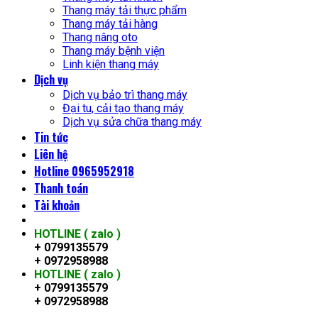
Thang máy tải thực phẩm
Thang máy tải hàng
Thang nâng oto
Thang máy bệnh viện
Linh kiện thang máy
Dịch vụ
Dịch vụ bảo trì thang máy
Đại tu, cải tạo thang máy
Dịch vụ sửa chữa thang máy
Tin tức
Liên hệ
Hotline 0965952918
Thanh toán
Tài khoản
HOTLINE ( zalo )
+ 0799135579
+ 0972958988
HOTLINE ( zalo )
+ 0799135579
+ 0972958988