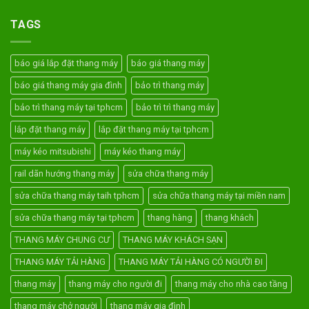
TAGS
báo giá lắp đặt thang máy
báo giá thang máy
báo giá thang máy gia đình
bảo trì thang máy
bảo trì thang máy tại tphcm
bảo trì trì thang máy
lắp đặt thang máy
lắp đặt thang máy tại tphcm
máy kéo mitsubishi
máy kéo thang máy
rail dãn hướng thang máy
sửa chữa thang máy
sửa chữa thang máy taih tphcm
sửa chữa thang máy tại miền nam
sửa chữa thang máy tại tphcm
thang hàng
thang khách
THANG MÁY CHUNG CƯ
THANG MÁY KHÁCH SẠN
THANG MÁY TẢI HÀNG
THANG MÁY TẢI HÀNG CÓ NGƯỜI ĐI
thang máy
thang máy cho người đi
thang máy cho nhà cao tầng
thang máy chở người
thang máy gia đình