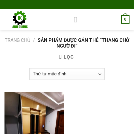
Skip
to
content
0
TRANG CHỦ
/
SẢN PHẨM ĐƯỢC GẮN THẺ “THANG CHỞ
NGƯỜ ĐI”
LỌC