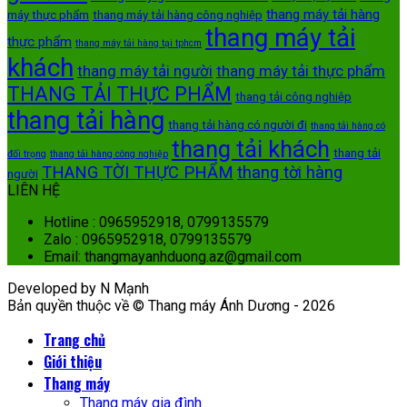
thang máy tải hàng
máy thực phẩm
thang máy tải hàng công nghiệp
thang máy tải
thực phẩm
thang máy tải hàng tại tphcm
khách
thang máy tải người
thang máy tải thực phẩm
THANG TẢI THỰC PHẨM
thang tải công nghiệp
thang tải hàng
thang tải hàng có người đi
thang tải hàng có
thang tải khách
thang tải
đối trọng
thang tải hàng công nghiệp
THANG TỜI THỰC PHẨM
thang tời hàng
người
LIÊN HỆ
Hotline : 0965952918, 0799135579
Zalo : 0965952918, 0799135579
Email: thangmayanhduong.az@gmail.com
Developed by N Mạnh
Bản quyền thuộc về © Thang máy Ánh Dương - 2026
Trang chủ
Giới thiệu
Thang máy
Thang máy gia đình