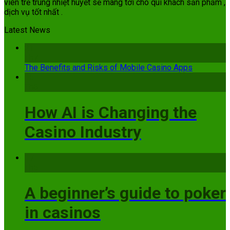
viên trẻ trung nhiệt huyết sẽ mang tới cho quí khách sản phẩm ,
dịch vụ tốt nhất .
Latest News
21
Th7
The Benefits and Risks of Mobile Casino Apps
15
Th6
How AI is Changing the
Casino Industry
17
Th5
A beginner’s guide to poker
in casinos