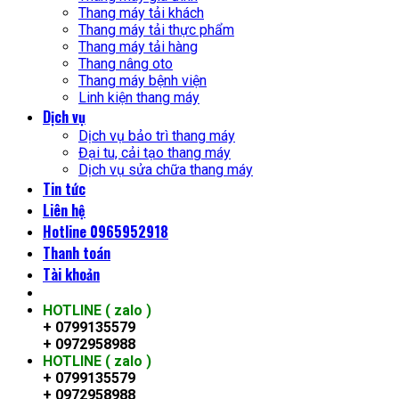
Thang máy tải khách
Thang máy tải thực phẩm
Thang máy tải hàng
Thang nâng oto
Thang máy bệnh viện
Linh kiện thang máy
Dịch vụ
Dịch vụ bảo trì thang máy
Đại tu, cải tạo thang máy
Dịch vụ sửa chữa thang máy
Tin tức
Liên hệ
Hotline 0965952918
Thanh toán
Tài khoản
HOTLINE ( zalo )
+ 0799135579
+ 0972958988
HOTLINE ( zalo )
+ 0799135579
+ 0972958988