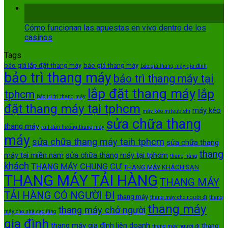
13
Th5
Cómo funcionan las apuestas en vivo dentro de los
casinos
Tags
báo giá lắp đặt thang máy
báo giá thang máy
báo giá thang máy gia đình
bảo trì thang máy
bảo trì thang máy tại
lắp đặt thang máy
lắp
tphcm
bảo trì trì thang máy
đặt thang máy tại tphcm
máy kéo
máy kéo mitsubishi
sửa chữa thang
thang máy
rail dãn hướng thang máy
máy
sửa chữa thang máy taih tphcm
sửa chữa thang
thang
máy tại miền nam
sửa chữa thang máy tại tphcm
thang hàng
khách
THANG MÁY CHUNG CƯ
THANG MÁY KHÁCH SẠN
THANG MÁY TẢI HÀNG
THANG MÁY
TẢI HÀNG CÓ NGƯỜI ĐI
thang máy
thang máy cho người đi
thang
thang máy
thang máy chở người
máy cho nhà cao tầng
gia đình
thang máy gia đình liên doanh
thang
thang máy người đi