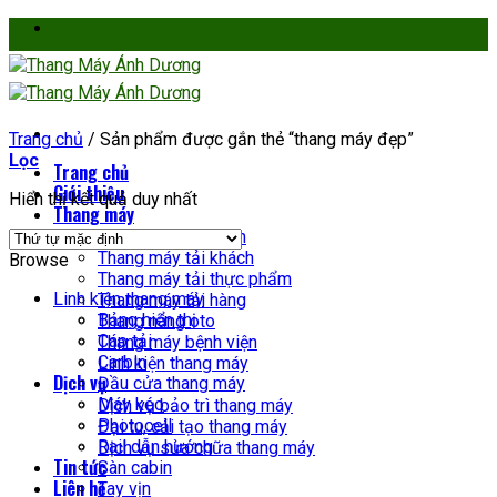
Skip
to
content
Trang chủ
/
Sản phẩm được gắn thẻ “thang máy đẹp”
Lọc
Trang chủ
Giới thiệu
Hiển thị kết quả duy nhất
Thang máy
Thang máy gia đình
Thang máy tải khách
Browse
Thang máy tải thực phẩm
Linh kiện thang máy
Thang máy tải hàng
Bảng hiển thị
Thang nâng oto
Cáp tải
Thang máy bệnh viện
Carbin
Linh kiện thang máy
Dịch vụ
Đầu cửa thang máy
Máy kéo
Dịch vụ bảo trì thang máy
Photocell
Đại tu, cải tạo thang máy
Rail dẫn hướng
Dịch vụ sửa chữa thang máy
Tin tức
Sàn cabin
Liên hệ
Tay vịn