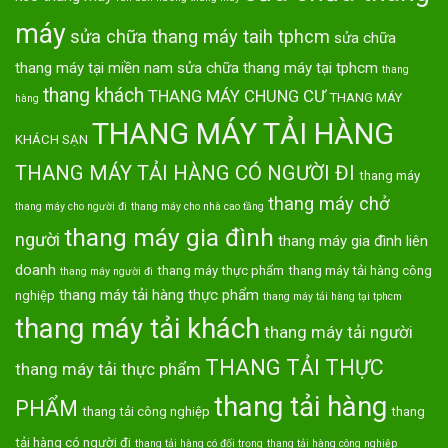
máy
sửa chữa thang máy taih tphcm
sửa chữa
thang máy tại miền nam
sửa chữa thang máy tại tphcm
thang
thang khách
THANG MÁY CHUNG CƯ
THANG MÁY
hàng
THANG MÁY TẢI HÀNG
KHÁCH SẠN
THANG MÁY TẢI HÀNG CÓ NGƯỜI ĐI
thang máy
thang máy chở
thang máy cho người đi
thang máy cho nhà cao tầng
thang máy gia đình
người
thang máy gia đình liên
doanh
thang máy thực phẩm
thang máy tải hàng công
thang máy người đi
thang máy tải hàng thực phẩm
nghiệp
thang máy tải hàng tại tphcm
thang máy tải khách
thang máy tải người
THANG TẢI THỰC
thang máy tải thực phẩm
thang tải hàng
PHẨM
thang tải công nghiệp
thang
tải hàng có người đi
thang tải hàng có đối trọng
thang tải hàng công nghiệp