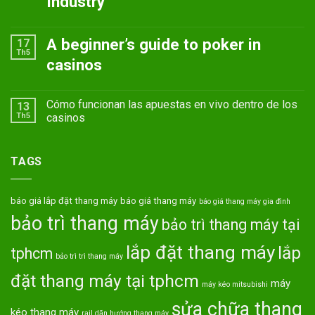
Industry
A beginner’s guide to poker in
17
Th5
casinos
Cómo funcionan las apuestas en vivo dentro de los
13
Th5
casinos
TAGS
báo giá lắp đặt thang máy
báo giá thang máy
báo giá thang máy gia đình
bảo trì thang máy
bảo trì thang máy tại
lắp đặt thang máy
lắp
tphcm
bảo trì trì thang máy
đặt thang máy tại tphcm
máy
máy kéo mitsubishi
sửa chữa thang
kéo thang máy
rail dãn hướng thang máy