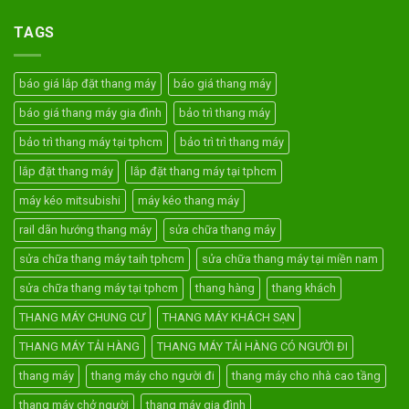
TAGS
báo giá lắp đặt thang máy
báo giá thang máy
báo giá thang máy gia đình
bảo trì thang máy
bảo trì thang máy tại tphcm
bảo trì trì thang máy
lắp đặt thang máy
lắp đặt thang máy tại tphcm
máy kéo mitsubishi
máy kéo thang máy
rail dãn hướng thang máy
sửa chữa thang máy
sửa chữa thang máy taih tphcm
sửa chữa thang máy tại miền nam
sửa chữa thang máy tại tphcm
thang hàng
thang khách
THANG MÁY CHUNG CƯ
THANG MÁY KHÁCH SẠN
THANG MÁY TẢI HÀNG
THANG MÁY TẢI HÀNG CÓ NGƯỜI ĐI
thang máy
thang máy cho người đi
thang máy cho nhà cao tầng
thang máy chở người
thang máy gia đình