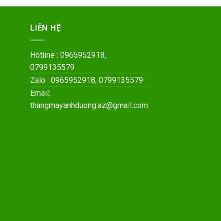
LIÊN HỆ
Hotline : 0965952918,
0799135579
Zalo : 0965952918, 0799135579
Email:
thangmayanhduong.az@gmail.com