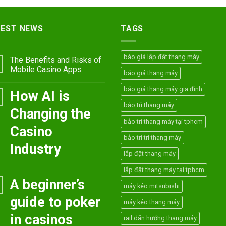
TEST NEWS
TAGS
báo giá lắp đặt thang máy
The Benefits and Risks of
Mobile Casino Apps
báo giá thang máy
báo giá thang máy gia đình
How AI is
bảo trì thang máy
Changing the
bảo trì thang máy tại tphcm
Casino
bảo trì trì thang máy
Industry
lắp đặt thang máy
lắp đặt thang máy tại tphcm
A beginner’s
máy kéo mitsubishi
guide to poker
máy kéo thang máy
in casinos
rail dãn hướng thang máy