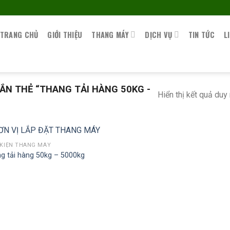
TRANG CHỦ
GIỚI THIỆU
THANG MÁY
DỊCH VỤ
TIN TỨC
L
N THẺ “THANG TẢI HÀNG 50KG -
Hiển thị kết quả duy
 KIỆN THANG MÁY
g tải hàng 50kg – 5000kg