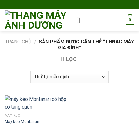
Skip
to
content
0
TRANG CHỦ
/
SẢN PHẨM ĐƯỢC GẮN THẺ “THNAG MÁY
GIA ĐÌNH”
LỌC
MÁY KÉO
Máy kéo Montanari