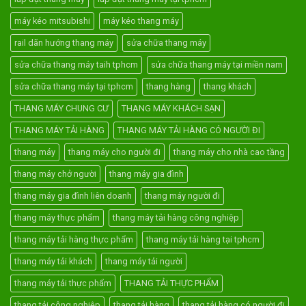
máy kéo mitsubishi
máy kéo thang máy
rail dãn hướng thang máy
sửa chữa thang máy
sửa chữa thang máy taih tphcm
sửa chữa thang máy tại miền nam
sửa chữa thang máy tại tphcm
thang hàng
thang khách
THANG MÁY CHUNG CƯ
THANG MÁY KHÁCH SẠN
THANG MÁY TẢI HÀNG
THANG MÁY TẢI HÀNG CÓ NGƯỜI ĐI
thang máy
thang máy cho người đi
thang máy cho nhà cao tầng
thang máy chở người
thang máy gia đình
thang máy gia đình liên doanh
thang máy người đi
thang máy thực phẩm
thang máy tải hàng công nghiệp
thang máy tải hàng thực phẩm
thang máy tải hàng tại tphcm
thang máy tải khách
thang máy tải người
thang máy tải thực phẩm
THANG TẢI THỰC PHẨM
thang tải công nghiệp
thang tải hàng
thang tải hàng có người đi