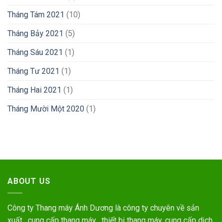
Tháng Tám 2021
(10)
Tháng Bảy 2021
(5)
Tháng Sáu 2021
(1)
Tháng Tư 2021
(1)
Tháng Hai 2021
(1)
Tháng Mười Một 2020
(1)
ABOUT US
Công ty Thang máy Ánh Dương là công ty chuyên về sản
xuất , cung cấp thang máy , thiết bị thang máy, cung cấp dịch