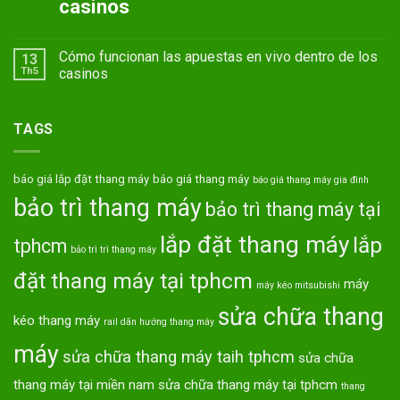
casinos
Cómo funcionan las apuestas en vivo dentro de los
13
Th5
casinos
TAGS
báo giá lắp đặt thang máy
báo giá thang máy
báo giá thang máy gia đình
bảo trì thang máy
bảo trì thang máy tại
lắp đặt thang máy
lắp
tphcm
bảo trì trì thang máy
đặt thang máy tại tphcm
máy
máy kéo mitsubishi
sửa chữa thang
kéo thang máy
rail dãn hướng thang máy
máy
sửa chữa thang máy taih tphcm
sửa chữa
thang máy tại miền nam
sửa chữa thang máy tại tphcm
thang