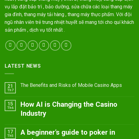
vụ lắp đặt bảo trì , bảo dưỡng, sửa chữa các loại thang máy
gia đình, thang máy tải hàng , thang máy thực phẩm. Với đội
ngũ nhân viên trẻ trung nhiệt huyết sẽ mang tới cho quí khách
sản phẩm , dịch vụ tốt nhất .
LATEST NEWS
The Benefits and Risks of Mobile Casino Apps
21
Th7
How AI is Changing the Casino
15
Th6
Industry
A beginner’s guide to poker in
17
Th5