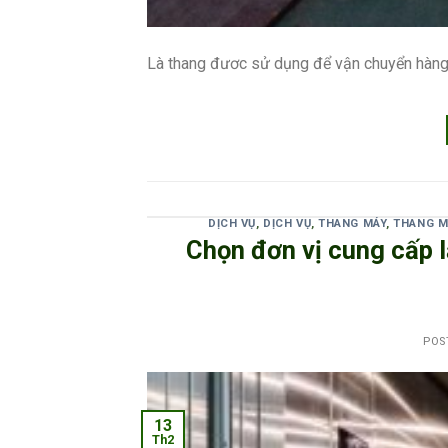
Là thang đươc sử dụng để vận chuyển hàng 
DỊCH VỤ
,
DỊCH VỤ
,
THANG MÁY
,
THANG M
Chọn đơn vị cung cấp 
POS
13
Th2