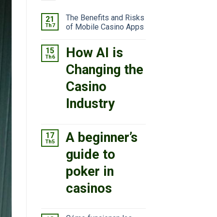
The Benefits and Risks
21
Th7
of Mobile Casino Apps
How AI is
15
Th6
Changing the
Casino
Industry
A beginner’s
17
Th5
guide to
poker in
casinos