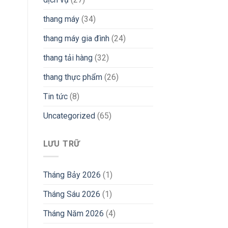
thang máy
(34)
thang máy gia đình
(24)
thang tải hàng
(32)
thang thực phẩm
(26)
Tin tức
(8)
Uncategorized
(65)
LƯU TRỮ
Tháng Bảy 2026
(1)
Tháng Sáu 2026
(1)
Tháng Năm 2026
(4)