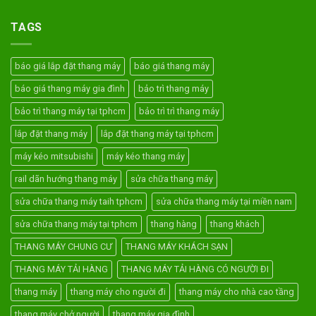
TAGS
báo giá lắp đặt thang máy
báo giá thang máy
báo giá thang máy gia đình
bảo trì thang máy
bảo trì thang máy tại tphcm
bảo trì trì thang máy
lắp đặt thang máy
lắp đặt thang máy tại tphcm
máy kéo mitsubishi
máy kéo thang máy
rail dãn hướng thang máy
sửa chữa thang máy
sửa chữa thang máy taih tphcm
sửa chữa thang máy tại miền nam
sửa chữa thang máy tại tphcm
thang hàng
thang khách
THANG MÁY CHUNG CƯ
THANG MÁY KHÁCH SẠN
THANG MÁY TẢI HÀNG
THANG MÁY TẢI HÀNG CÓ NGƯỜI ĐI
thang máy
thang máy cho người đi
thang máy cho nhà cao tầng
thang máy chở người
thang máy gia đình