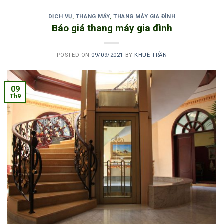
DỊCH VỤ
,
THANG MÁY
,
THANG MÁY GIA ĐÌNH
Báo giá thang máy gia đình
POSTED ON
09/09/2021
BY
KHUÊ TRẦN
09
Th9