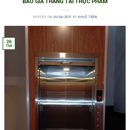
BÁO GIÁ THANG TẢI THỰC PHẨM
POSTED ON
26/06/2021
BY
KHUÊ TRẦN
26
Th6