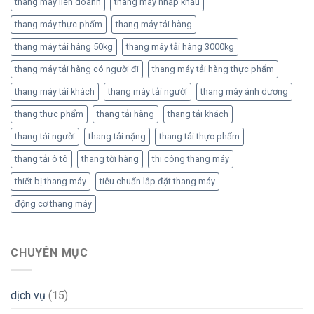
thang máy liên doanh
thang máy nhập khẩu
thang máy thực phẩm
thang máy tải hàng
thang máy tải hàng 50kg
thang máy tải hàng 3000kg
thang máy tải hàng có người đi
thang máy tải hàng thực phẩm
thang máy tải khách
thang máy tải người
thang máy ánh dương
thang thực phẩm
thang tải hàng
thang tải khách
thang tải người
thang tải nặng
thang tải thực phẩm
thang tải ô tô
thang tời hàng
thi công thang máy
thiết bị thang máy
tiêu chuẩn lắp đặt thang máy
động cơ thang máy
CHUYÊN MỤC
dịch vụ
(15)