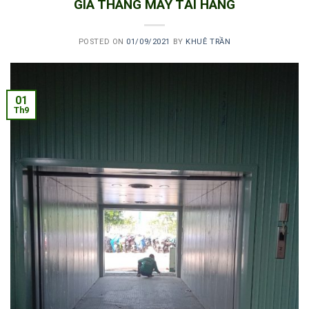
GIÁ THANG MÁY TẢI HÀNG
POSTED ON
01/09/2021
BY
KHUÊ TRẦN
01
Th9