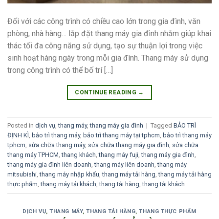
Đối với các công trình có chiều cao lớn trong gia đình, văn
phòng, nhà hàng… lắp đặt thang máy gia đình nhằm giúp khai
thác tối đa công năng sử dụng, tạo sự thuận lợi trong việc
sinh hoạt hàng ngày trong mỗi gia đình. Thang máy sử dụng
trong công trình có thể bố trí […]
CONTINUE READING
→
Posted in
dịch vụ
,
thang máy
,
thang máy gia đình
|
Tagged
BẢO TRÌ
ĐỊNH KÌ
,
bảo trì thang máy
,
bảo trì thang máy tại tphcm
,
bảo trì thang máy
tphcm
,
sửa chữa thang máy
,
sửa chữa thang máy gia đình
,
sửa chữa
thang máy TPHCM
,
thang khách
,
thang máy fuji
,
thang máy gia đình
,
thang máy gia đình liên doanh
,
thang máy liên doanh
,
thang máy
mitsubishi
,
thang máy nhập khẩu
,
thang máy tải hàng
,
thang máy tải hàng
thực phẩm
,
thang máy tải khách
,
thang tải hàng
,
thang tải khách
DỊCH VỤ
,
THANG MÁY
,
THANG TẢI HÀNG
,
THANG THỰC PHẨM