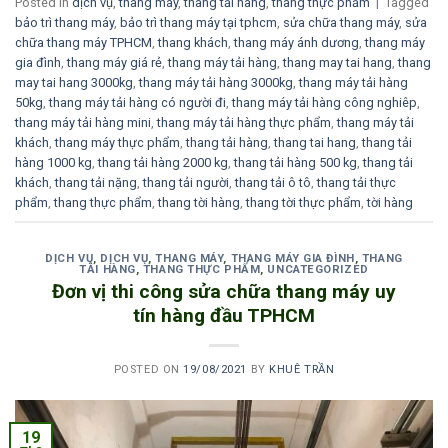
Posted in
dịch vụ
,
thang máy
,
thang tải hàng
,
thang thực phẩm
|
Tagged
bảo trì thang máy
,
bảo trì thang máy tại tphcm
,
sửa chữa thang máy
,
sửa
chữa thang máy TPHCM
,
thang khách
,
thang máy ánh dương
,
thang máy
gia đình
,
thang máy giá rẻ
,
thang máy tải hàng
,
thang may tai hang
,
thang
may tai hang 3000kg
,
thang máy tải hàng 3000kg
,
thang máy tải hàng
50kg
,
thang máy tải hàng có người đi
,
thang máy tải hàng công nghiêp
,
thang máy tải hàng mini
,
thang máy tải hàng thực phẩm
,
thang máy tải
khách
,
thang máy thực phẩm
,
thang tải hàng
,
thang tai hang
,
thang tải
hàng 1000 kg
,
thang tải hàng 2000 kg
,
thang tải hàng 500 kg
,
thang tải
khách
,
thang tải nặng
,
thang tải người
,
thang tải ô tô
,
thang tải thực
phẩm
,
thang thực phẩm
,
thang tời hàng
,
thang tời thực phẩm
,
tời hàng
DỊCH VỤ
,
DỊCH VỤ
,
THANG MÁY
,
THANG MÁY GIA ĐÌNH
,
THANG
TẢI HÀNG
,
THANG THỰC PHẨM
,
UNCATEGORIZED
Đơn vị thi công sửa chữa thang máy uy
tín hàng đầu TPHCM
POSTED ON
19/08/2021
BY
KHUÊ TRẦN
19