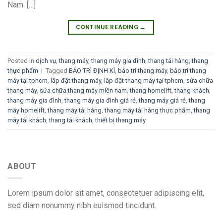
Nam. […]
CONTINUE READING
→
Posted in
dịch vụ
,
thang máy
,
thang máy gia đình
,
thang tải hàng
,
thang
thực phẩm
|
Tagged
BẢO TRÌ ĐỊNH KÌ
,
bảo trì thang máy
,
bảo trì thang
máy tại tphcm
,
lắp đặt thang máy
,
lắp đặt thang máy tại tphcm
,
sửa chữa
thang máy
,
sửa chữa thang máy miền nam
,
thang homelift
,
thang khách
,
thang máy gia đình
,
thang máy gia đình giá rẻ
,
thang máy giá rẻ
,
thang
máy homelift
,
thang máy tải hàng
,
thang máy tải hàng thực phẩm
,
thang
máy tải khách
,
thang tải khách
,
thiết bị thang máy
ABOUT
Lorem ipsum dolor sit amet, consectetuer adipiscing elit,
sed diam nonummy nibh euismod tincidunt.