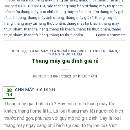
Posted in
dịch vụ
,
thang máy
,
thang tải hàng
,
thang thực phẩm
,
Tin tức
|
Tagged
BẢO TRÌ ĐỊNH KÌ
,
bảo trì thang máy
,
bảo trì thang máy tại tphcm
,
sửa chữa thang máy
,
sửa chữa thang máy miền nam
,
sửa thang máy giá
rẻ chất lượng
,
thang máy ánh dương
,
thang máy giá rẻ
,
thang máy tải
hàng
,
thang máy tải hàng thực phẩm
,
thang máy tải khách
,
thang máy
thực phẩm
,
thang tải hàng
,
thang tải khách
,
thang tải thực phẩm
,
thang
thực phẩm
,
thang tời hàng
,
thang tời thực phẩm
Leave a comment
DỊCH VỤ
,
THANG MÁY
,
THANG MÁY GIA ĐÌNH
,
THANG TẢI HÀNG
,
THANG THỰC PHẨM
Thang máy gia đình giá rẻ
POSTED ON
08/04/2021
BY
KHUÊ TRẦN
08
Th4
Thang máy gia đình là gì ? Hay còn gọi là thang máy tải
khách, thang home lift ,.. Là loại thang máy tải người có kích
thước nhỏ gọn, phù hợp với quy mô hộ gia đình. Đây là loại
thang máy ngày càng phổ biến tại các đô thị lớn của Việt