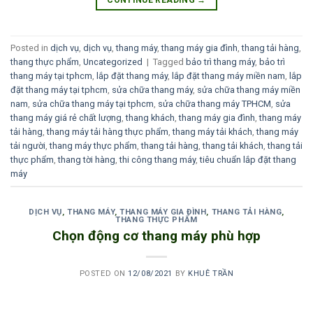
CONTINUE READING
→
Posted in
dịch vụ
,
dịch vụ
,
thang máy
,
thang máy gia đình
,
thang tải hàng
,
thang thực phẩm
,
Uncategorized
|
Tagged
bảo trì thang máy
,
bảo trì
thang máy tại tphcm
,
lắp đặt thang máy
,
lắp đặt thang máy miền nam
,
lắp
đặt thang máy tại tphcm
,
sửa chữa thang máy
,
sửa chữa thang máy miền
nam
,
sửa chữa thang máy tại tphcm
,
sửa chữa thang máy TPHCM
,
sửa
thang máy giá rẻ chất lượng
,
thang khách
,
thang máy gia đình
,
thang máy
tải hàng
,
thang máy tải hàng thực phẩm
,
thang máy tải khách
,
thang máy
tải người
,
thang máy thực phẩm
,
thang tải hàng
,
thang tải khách
,
thang tải
thực phẩm
,
thang tời hàng
,
thi công thang máy
,
tiêu chuẩn lắp đặt thang
máy
DỊCH VỤ
,
THANG MÁY
,
THANG MÁY GIA ĐÌNH
,
THANG TẢI HÀNG
,
THANG THỰC PHẨM
Chọn động cơ thang máy phù hợp
POSTED ON
12/08/2021
BY
KHUÊ TRẦN