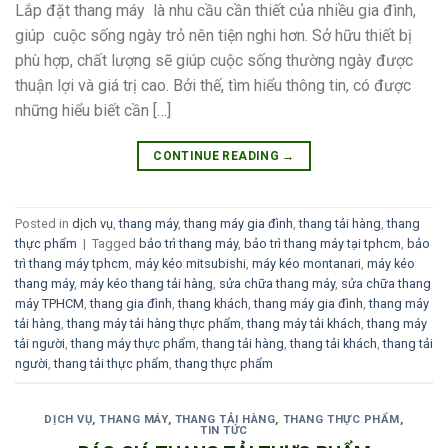
Lắp đặt thang máy là nhu cầu cần thiết của nhiều gia đình,
giúp cuộc sống ngày trỏ nên tiện nghi hơn. Sở hữu thiết bị
phù hợp, chất lượng sẽ giúp cuộc sống thường ngày được
thuận lợi và giá trị cao. Bởi thế, tìm hiểu thông tin, có được
những hiểu biết cần […]
CONTINUE READING
→
Posted in
dịch vụ
,
thang máy
,
thang máy gia đình
,
thang tải hàng
,
thang
thực phẩm
|
Tagged
bảo trì thang máy
,
bảo trì thang máy tại tphcm
,
bảo
trì thang máy tphcm
,
máy kéo mitsubishi
,
máy kéo montanari
,
máy kéo
thang máy
,
máy kéo thang tải hàng
,
sửa chữa thang máy
,
sửa chữa thang
máy TPHCM
,
thang gia đình
,
thang khách
,
thang máy gia đình
,
thang máy
tải hàng
,
thang máy tải hàng thực phẩm
,
thang máy tải khách
,
thang máy
tải người
,
thang máy thực phẩm
,
thang tải hàng
,
thang tải khách
,
thang tải
người
,
thang tải thực phẩm
,
thang thực phẩm
DỊCH VỤ
,
THANG MÁY
,
THANG TẢI HÀNG
,
THANG THỰC PHẨM
,
TIN TỨC