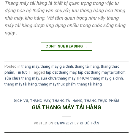
Thang máy tải hàng là thiết bị quan trọng trong việc tự
động hóa hệ thống vận chuyển, lưu thông hàng hóa trong
nhà máy, kho hàng. Với tầm quan trọng như vậy
thang
máy tải hàng
được ứng dụng nhiều trong cuộc sống hằng
ngày .
CONTINUE READING
→
Posted in
thang máy
,
thang máy gia đình
,
thang tải hàng
,
thang thực
phẩm
,
Tin tức
|
Tagged
lắp đặt thang máy
,
lắp đặt thang máy tại tphcm
,
sửa chữa thang máy
,
sửa chữa thang máy TPHCM
,
thang máy gia đình
,
thang máy tải hàng
,
thang máy thực phẩm
,
thang tải hàng
DỊCH VỤ
,
THANG MÁY
,
THANG TẢI HÀNG
,
THANG THỰC PHẨM
GIÁ THANG MÁY TẢI HÀNG
POSTED ON
01/09/2021
BY
KHUÊ TRẦN