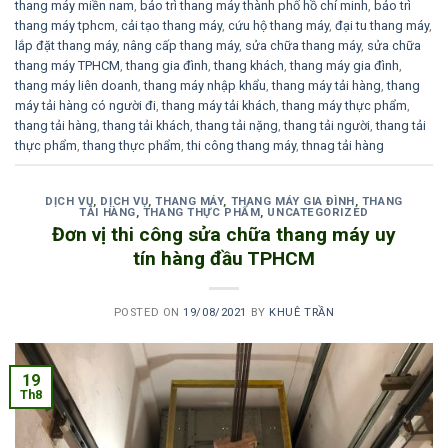
thang máy miền nam
,
bảo trì thang máy thành phố hồ chí minh
,
bảo trì
thang máy tphcm
,
cải tạo thang máy
,
cứu hộ thang máy
,
đại tu thang máy
,
lắp đặt thang máy
,
nâng cấp thang máy
,
sửa chữa thang máy
,
sửa chữa
thang máy TPHCM
,
thang gia đình
,
thang khách
,
thang máy gia đình
,
thang máy liên doanh
,
thang máy nhập khẩu
,
thang máy tải hàng
,
thang
máy tải hàng có người đi
,
thang máy tải khách
,
thang máy thực phẩm
,
thang tải hàng
,
thang tải khách
,
thang tải nặng
,
thang tải người
,
thang tải
thực phẩm
,
thang thực phẩm
,
thi công thang máy
,
thnag tải hàng
DỊCH VỤ
,
DỊCH VỤ
,
THANG MÁY
,
THANG MÁY GIA ĐÌNH
,
THANG
TẢI HÀNG
,
THANG THỰC PHẨM
,
UNCATEGORIZED
Đơn vị thi công sửa chữa thang máy uy
tín hàng đầu TPHCM
POSTED ON
19/08/2021
BY
KHUÊ TRẦN
19
Th8