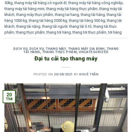
50kg
,
thang máy tải hàng có người đi
,
thang máy tải hàng công nghiêp
,
thang máy tải hàng mini
,
thang máy tải hàng thực phẩm
,
thang máy tải
khách
,
thang máy thực phẩm
,
thang tai hang
,
thang tải hàng
,
thang tải
hàng 1000 kg
,
thang tải hàng 2000 kg
,
thang tải hàng 500 kg
,
thang tải
khách
,
thang tải nặng
,
thang tải người
,
thang tải ô tô
,
thang tải thực
phẩm
,
thang thực phẩm
,
thang tời hàng
,
thang tời thực phẩm
,
tời hàng
DỊCH VỤ
,
DỊCH VỤ
,
THANG MÁY
,
THANG MÁY GIA ĐÌNH
,
THANG
TẢI HÀNG
,
THANG THỰC PHẨM
,
UNCATEGORIZED
Đại tu cải tạo thang máy
POSTED ON
20/08/2021
BY
KHUÊ TRẦN
20
Th8