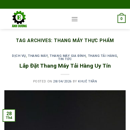
Skip
to
content
0
TAG ARCHIVES:
THANG MÁY THỰC PHẨM
DỊCH VỤ
,
THANG MÁY
,
THANG MÁY GIA ĐÌNH
,
THANG TẢI HÀNG
,
TIN TỨC
Lắp Đặt Thang Máy Tải Hàng Uy Tín
POSTED ON
28/04/2026
BY
KHUÊ TRẦN
28
Th4