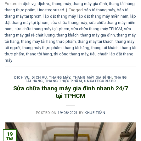
Posted in
dịch vụ
,
dịch vụ
,
thang máy
,
thang máy gia đình
,
thang tải hàng
,
thang thực phẩm
,
Uncategorized
|
Tagged
bảo trì thang máy
,
bảo trì
thang máy tại tphcm
,
lắp đặt thang máy
,
lắp đặt thang máy miền nam
,
lắp
đặt thang máy tại tphcm
,
sửa chữa thang máy
,
sửa chữa thang máy miền
nam
,
sửa chữa thang máy tại tphcm
,
sửa chữa thang máy TPHCM
,
sửa
thang máy giá rẻ chất lượng
,
thang khách
,
thang máy gia đình
,
thang máy
tải hàng
,
thang máy tải hàng thực phẩm
,
thang máy tải khách
,
thang máy
tải người
,
thang máy thực phẩm
,
thang tải hàng
,
thang tải khách
,
thang tải
thực phẩm
,
thang tời hàng
,
thi công thang máy
,
tiêu chuẩn lắp đặt thang
máy
DỊCH VỤ
,
DỊCH VỤ
,
THANG MÁY
,
THANG MÁY GIA ĐÌNH
,
THANG
TẢI HÀNG
,
THANG THỰC PHẨM
,
UNCATEGORIZED
Sửa chữa thang máy gia đình nhanh 24/7
tại TPHCM
POSTED ON
19/08/2021
BY
KHUÊ TRẦN
19
Th8