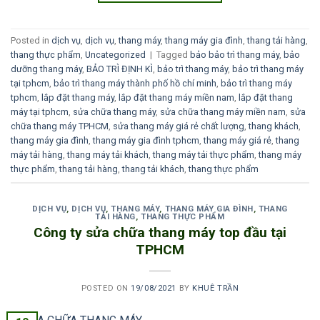
Posted in
dịch vụ
,
dịch vụ
,
thang máy
,
thang máy gia đình
,
thang tải hàng
,
thang thực phẩm
,
Uncategorized
|
Tagged
bảo bảo trì thang máy
,
bảo
dưỡng thang máy
,
BẢO TRÌ ĐỊNH KÌ
,
bảo trì thang máy
,
bảo trì thang máy
tại tphcm
,
bảo trì thang máy thành phố hồ chí minh
,
bảo trì thang máy
tphcm
,
lắp đặt thang máy
,
lắp đặt thang máy miền nam
,
lắp đặt thang
máy tại tphcm
,
sửa chữa thang máy
,
sửa chữa thang máy miền nam
,
sửa
chữa thang máy TPHCM
,
sửa thang máy giá rẻ chất lượng
,
thang khách
,
thang máy gia đình
,
thang máy gia đình tphcm
,
thang máy giá rẻ
,
thang
máy tải hàng
,
thang máy tải khách
,
thang máy tải thực phẩm
,
thang máy
thực phẩm
,
thang tải hàng
,
thang tải khách
,
thang thực phẩm
DỊCH VỤ
,
DỊCH VỤ
,
THANG MÁY
,
THANG MÁY GIA ĐÌNH
,
THANG
TẢI HÀNG
,
THANG THỰC PHẨM
Công ty sửa chữa thang máy top đầu tại
TPHCM
POSTED ON
19/08/2021
BY
KHUÊ TRẦN