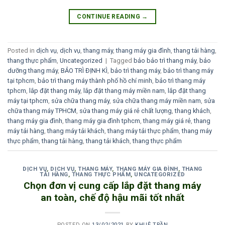
CONTINUE READING
→
Posted in
dịch vụ
,
dịch vụ
,
thang máy
,
thang máy gia đình
,
thang tải hàng
,
thang thực phẩm
,
Uncategorized
|
Tagged
bảo bảo trì thang máy
,
bảo
dưỡng thang máy
,
BẢO TRÌ ĐỊNH KÌ
,
bảo trì thang máy
,
bảo trì thang máy
tại tphcm
,
bảo trì thang máy thành phố hồ chí minh
,
bảo trì thang máy
tphcm
,
lắp đặt thang máy
,
lắp đặt thang máy miền nam
,
lắp đặt thang
máy tại tphcm
,
sửa chữa thang máy
,
sửa chữa thang máy miền nam
,
sửa
chữa thang máy TPHCM
,
sửa thang máy giá rẻ chất lượng
,
thang khách
,
thang máy gia đình
,
thang máy gia đình tphcm
,
thang máy giá rẻ
,
thang
máy tải hàng
,
thang máy tải khách
,
thang máy tải thực phẩm
,
thang máy
thực phẩm
,
thang tải hàng
,
thang tải khách
,
thang thực phẩm
DỊCH VỤ
,
DỊCH VỤ
,
THANG MÁY
,
THANG MÁY GIA ĐÌNH
,
THANG
TẢI HÀNG
,
THANG THỰC PHẨM
,
UNCATEGORIZED
Chọn đơn vị cung cấp lắp đặt thang máy
an toàn, chế độ hậu mãi tốt nhất
POSTED ON
13/02/2021
BY
KHUÊ TRẦN