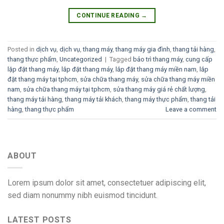
CONTINUE READING
→
Posted in
dịch vụ
,
dịch vụ
,
thang máy
,
thang máy gia đình
,
thang tải hàng
,
thang thực phẩm
,
Uncategorized
|
Tagged
bảo trì thang máy
,
cung cấp
lặp đặt thang máy
,
lắp đặt thang máy
,
lắp đặt thang máy miền nam
,
lắp
đặt thang máy tại tphcm
,
sửa chữa thang máy
,
sửa chữa thang máy miền
nam
,
sửa chữa thang máy tại tphcm
,
sửa thang máy giá rẻ chất lượng
,
thang máy tải hàng
,
thang máy tải khách
,
thang máy thực phẩm
,
thang tải
hàng
,
thang thực phẩm
Leave a comment
ABOUT
Lorem ipsum dolor sit amet, consectetuer adipiscing elit,
sed diam nonummy nibh euismod tincidunt.
LATEST POSTS