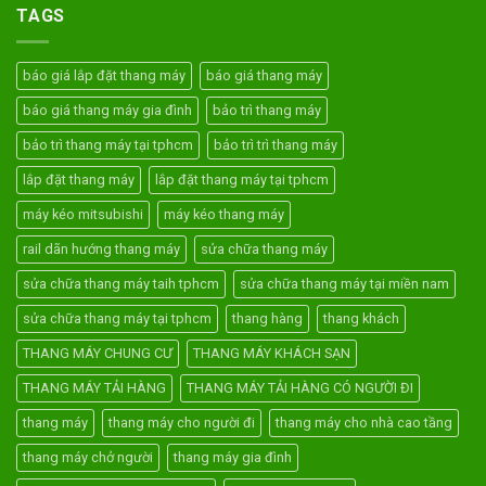
TAGS
báo giá lắp đặt thang máy
báo giá thang máy
báo giá thang máy gia đình
bảo trì thang máy
bảo trì thang máy tại tphcm
bảo trì trì thang máy
lắp đặt thang máy
lắp đặt thang máy tại tphcm
máy kéo mitsubishi
máy kéo thang máy
rail dãn hướng thang máy
sửa chữa thang máy
sửa chữa thang máy taih tphcm
sửa chữa thang máy tại miền nam
sửa chữa thang máy tại tphcm
thang hàng
thang khách
THANG MÁY CHUNG CƯ
THANG MÁY KHÁCH SẠN
THANG MÁY TẢI HÀNG
THANG MÁY TẢI HÀNG CÓ NGƯỜI ĐI
thang máy
thang máy cho người đi
thang máy cho nhà cao tầng
thang máy chở người
thang máy gia đình