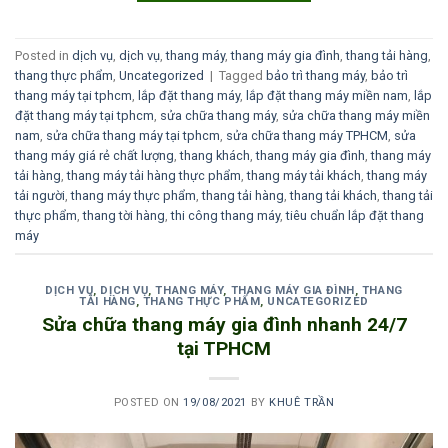
Posted in
dịch vụ
,
dịch vụ
,
thang máy
,
thang máy gia đình
,
thang tải hàng
,
thang thực phẩm
,
Uncategorized
|
Tagged
bảo trì thang máy
,
bảo trì
thang máy tại tphcm
,
lắp đặt thang máy
,
lắp đặt thang máy miền nam
,
lắp
đặt thang máy tại tphcm
,
sửa chữa thang máy
,
sửa chữa thang máy miền
nam
,
sửa chữa thang máy tại tphcm
,
sửa chữa thang máy TPHCM
,
sửa
thang máy giá rẻ chất lượng
,
thang khách
,
thang máy gia đình
,
thang máy
tải hàng
,
thang máy tải hàng thực phẩm
,
thang máy tải khách
,
thang máy
tải người
,
thang máy thực phẩm
,
thang tải hàng
,
thang tải khách
,
thang tải
thực phẩm
,
thang tời hàng
,
thi công thang máy
,
tiêu chuẩn lắp đặt thang
máy
DỊCH VỤ
,
DỊCH VỤ
,
THANG MÁY
,
THANG MÁY GIA ĐÌNH
,
THANG
TẢI HÀNG
,
THANG THỰC PHẨM
,
UNCATEGORIZED
Sửa chữa thang máy gia đình nhanh 24/7
tại TPHCM
POSTED ON
19/08/2021
BY
KHUÊ TRẦN