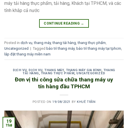
máy tải hàng thực phẩm, tải hàng, Khách tại TPHCM, và các
tỉnh khắp cả nước
CONTINUE READING
→
Posted in
dịch vụ
,
thang máy
,
thang tải hàng
,
thang thực phẩm
,
Uncategorized
|
Tagged
bảo trì thang máy
,
bảo trì thang máy tại tphcm
,
lắp đặt thang máy miền nam
DỊCH VỤ
,
DỊCH VỤ
,
THANG MÁY
,
THANG MÁY GIA ĐÌNH
,
THANG
TẢI HÀNG
,
THANG THỰC PHẨM
,
UNCATEGORIZED
Đơn vị thi công sửa chữa thang máy uy
tín hàng đầu TPHCM
POSTED ON
19/08/2021
BY
KHUÊ TRẦN
19
Th8