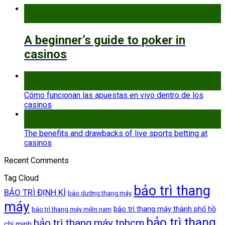
17
Th5
A beginner’s guide to poker in
casinos
13
Th5
Cómo funcionan las apuestas en vivo dentro de los
casinos
08
Th5
The benefits and drawbacks of live sports betting at
casinos
Recent Comments
Tag Cloud
bảo trì thang
BẢO TRÌ ĐỊNH KÌ
bảo dưỡng thang máy
máy
bảo trì thang máy thành phố hồ
bảo trì thang máy miền nam
bảo trì thang
bảo trì thang máy tphcm
chí minh