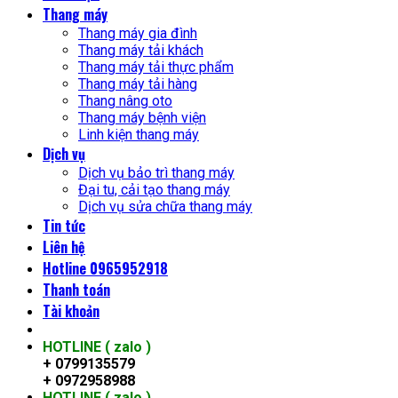
Thang máy
Thang máy gia đình
Thang máy tải khách
Thang máy tải thực phẩm
Thang máy tải hàng
Thang nâng oto
Thang máy bệnh viện
Linh kiện thang máy
Dịch vụ
Dịch vụ bảo trì thang máy
Đại tu, cải tạo thang máy
Dịch vụ sửa chữa thang máy
Tin tức
Liên hệ
Hotline 0965952918
Thanh toán
Tài khoản
HOTLINE ( zalo )
+ 0799135579
+ 0972958988
HOTLINE ( zalo )