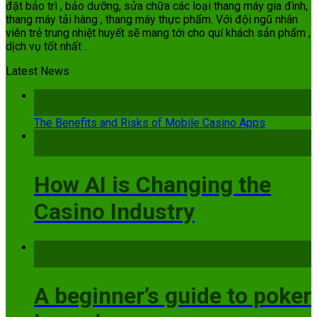
đặt bảo trì , bảo dưỡng, sửa chữa các loại thang máy gia đình,
thang máy tải hàng , thang máy thực phẩm. Với đội ngũ nhân
viên trẻ trung nhiệt huyết sẽ mang tới cho quí khách sản phẩm ,
dịch vụ tốt nhất .
Latest News
21
Th7
The Benefits and Risks of Mobile Casino Apps
15
Th6
How AI is Changing the
Casino Industry
17
Th5
A beginner’s guide to poker