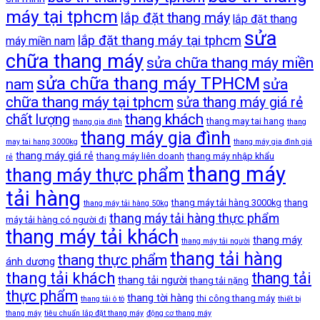
máy tại tphcm
lắp đặt thang máy
lắp đặt thang
sửa
lắp đặt thang máy tại tphcm
máy miền nam
chữa thang máy
sửa chữa thang máy miền
sửa chữa thang máy TPHCM
nam
sửa
chữa thang máy tại tphcm
sửa thang máy giá rẻ
thang khách
chất lượng
thang may tai hang
thang gia đình
thang
thang máy gia đình
may tai hang 3000kg
thang máy gia đình giá
thang máy giá rẻ
thang máy liên doanh
thang máy nhập khẩu
rẻ
thang máy
thang máy thực phẩm
tải hàng
thang máy tải hàng 3000kg
thang
thang máy tải hàng 50kg
thang máy tải hàng thực phẩm
máy tải hàng có người đi
thang máy tải khách
thang máy
thang máy tải người
thang tải hàng
thang thực phẩm
ánh dương
thang tải khách
thang tải
thang tải người
thang tải nặng
thực phẩm
thang tời hàng
thi công thang máy
thang tải ô tô
thiết bị
thang máy
tiêu chuẩn lắp đặt thang máy
động cơ thang máy