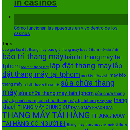
in casinos
13
Th5
Cómo funcionan las apuestas en vivo dentro de los
casinos
Tags
báo giá lắp đặt thang máy
báo giá thang máy
báo giá thang máy gia đình
bảo trì thang máy
bảo trì thang máy tại
lắp đặt thang máy
lắp
tphcm
bảo trì trì thang máy
đặt thang máy tại tphcm
máy kéo
máy kéo mitsubishi
sửa chữa thang
thang máy
rail dãn hướng thang máy
máy
sửa chữa thang máy taih tphcm
sửa chữa thang
thang
máy tại miền nam
sửa chữa thang máy tại tphcm
thang hàng
khách
THANG MÁY CHUNG CƯ
THANG MÁY KHÁCH SẠN
THANG MÁY TẢI HÀNG
THANG MÁY
TẢI HÀNG CÓ NGƯỜI ĐI
thang máy
thang máy cho người đi
thang