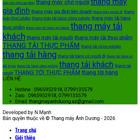
thang máy
thang máy chở người
máy cho nhà cao tầng
gia đình
thang máy gia đình liên doanh
thang
thang máy người đi
thang máy tải hàng
máy thực phẩm
thang máy tải hàng công nghiệp
thang máy tải
thực phẩm
thang máy tải hàng tại tphcm
khách
thang máy tải người
thang máy tải thực phẩm
THANG TẢI THỰC PHẨM
thang tải công nghiệp
thang tải hàng
thang tải hàng có người đi
thang tải hàng có
thang tải khách
thang tải
đối trọng
thang tải hàng công nghiệp
THANG TỜI THỰC PHẨM
thang tời hàng
người
LIÊN HỆ
Hotline : 0965952918, 0799135579
Zalo : 0965952918, 0799135579
Email: thangmayanhduong.az@gmail.com
Developed by N Mạnh
Bản quyền thuộc về © Thang máy Ánh Dương - 2026
Trang chủ
Giới thiệu