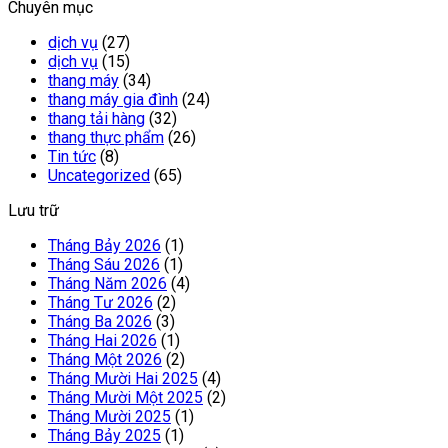
Chuyên mục
dịch vụ
(27)
dịch vụ
(15)
thang máy
(34)
thang máy gia đình
(24)
thang tải hàng
(32)
thang thực phẩm
(26)
Tin tức
(8)
Uncategorized
(65)
Lưu trữ
Tháng Bảy 2026
(1)
Tháng Sáu 2026
(1)
Tháng Năm 2026
(4)
Tháng Tư 2026
(2)
Tháng Ba 2026
(3)
Tháng Hai 2026
(1)
Tháng Một 2026
(2)
Tháng Mười Hai 2025
(4)
Tháng Mười Một 2025
(2)
Tháng Mười 2025
(1)
Tháng Bảy 2025
(1)