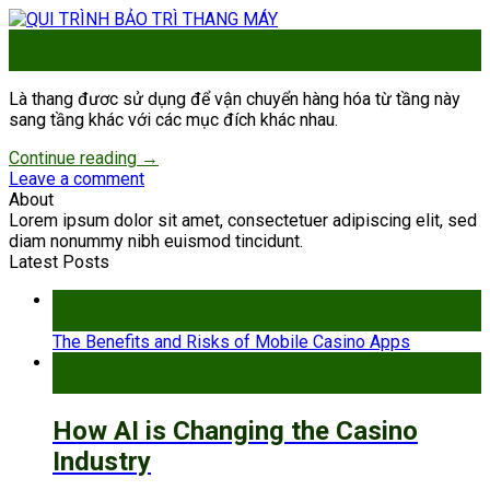
15
Th3
Là thang đươc sử dụng để vận chuyển hàng hóa từ tầng này
sang tầng khác với các mục đích khác nhau.
Continue reading
→
Leave a comment
About
Lorem ipsum dolor sit amet, consectetuer adipiscing elit, sed
diam nonummy nibh euismod tincidunt.
Latest Posts
21
Th7
The Benefits and Risks of Mobile Casino Apps
15
Th6
How AI is Changing the Casino
Industry