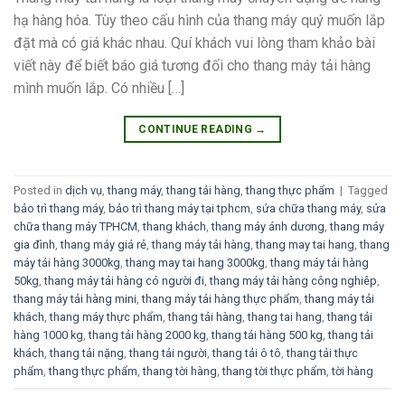
hạ hàng hóa. Tùy theo cấu hình của thang máy quý muốn lắp
đặt mà có giá khác nhau. Quí khách vui lòng tham khảo bài
viết này để biết báo giá tương đối cho thang máy tải hàng
mình muốn lắp. Có nhiều […]
CONTINUE READING
→
Posted in
dịch vụ
,
thang máy
,
thang tải hàng
,
thang thực phẩm
|
Tagged
bảo trì thang máy
,
bảo trì thang máy tại tphcm
,
sửa chữa thang máy
,
sửa
chữa thang máy TPHCM
,
thang khách
,
thang máy ánh dương
,
thang máy
gia đình
,
thang máy giá rẻ
,
thang máy tải hàng
,
thang may tai hang
,
thang
máy tải hàng 3000kg
,
thang may tai hang 3000kg
,
thang máy tải hàng
50kg
,
thang máy tải hàng có người đi
,
thang máy tải hàng công nghiêp
,
thang máy tải hàng mini
,
thang máy tải hàng thực phẩm
,
thang máy tải
khách
,
thang máy thực phẩm
,
thang tải hàng
,
thang tai hang
,
thang tải
hàng 1000 kg
,
thang tải hàng 2000 kg
,
thang tải hàng 500 kg
,
thang tải
khách
,
thang tải nặng
,
thang tải người
,
thang tải ô tô
,
thang tải thực
phẩm
,
thang thực phẩm
,
thang tời hàng
,
thang tời thực phẩm
,
tời hàng