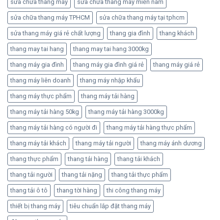
sửa chữa thang máy
sửa chữa thang máy miền nam
sửa chữa thang máy TPHCM
sửa chữa thang máy tại tphcm
sửa thang máy giá rẻ chất lượng
thang gia đình
thang khách
thang may tai hang
thang may tai hang 3000kg
thang máy gia đình
thang máy gia đình giá rẻ
thang máy giá rẻ
thang máy liên doanh
thang máy nhập khẩu
thang máy thực phẩm
thang máy tải hàng
thang máy tải hàng 50kg
thang máy tải hàng 3000kg
thang máy tải hàng có người đi
thang máy tải hàng thực phẩm
thang máy tải khách
thang máy tải người
thang máy ánh dương
thang thực phẩm
thang tải hàng
thang tải khách
thang tải người
thang tải nặng
thang tải thực phẩm
thang tải ô tô
thang tời hàng
thi công thang máy
thiết bị thang máy
tiêu chuẩn lắp đặt thang máy