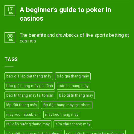
A beginner’s guide to poker in
17
Th5
casinos
The benefits and drawbacks of live sports betting at
08
Th5
casinos
TAGS
báo giá lắp đặt thang máy
báo giá thang máy
báo giá thang máy gia đình
bảo trì thang máy
bảo trì thang máy tại tphcm
bảo trì trì thang máy
lắp đặt thang máy
lắp đặt thang máy tại tphcm
máy kéo mitsubishi
máy kéo thang máy
rail dãn hướng thang máy
sửa chữa thang máy
sửa chữa thang máy taih tphcm
sửa chữa thang máy tại miền nam