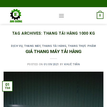
Skip
to
content
0
TAG ARCHIVES:
THANG TẢI HÀNG 1000 KG
DỊCH VỤ
,
THANG MÁY
,
THANG TẢI HÀNG
,
THANG THỰC PHẨM
GIÁ THANG MÁY TẢI HÀNG
POSTED ON
01/09/2021
BY
KHUÊ TRẦN
01
Th9