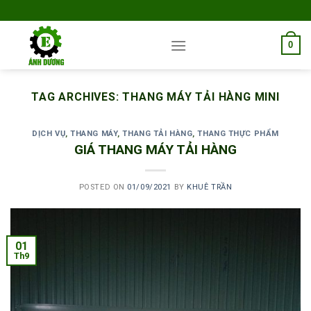
Skip
to
content
0
TAG ARCHIVES:
THANG MÁY TẢI HÀNG MINI
DỊCH VỤ
,
THANG MÁY
,
THANG TẢI HÀNG
,
THANG THỰC PHẨM
GIÁ THANG MÁY TẢI HÀNG
POSTED ON
01/09/2021
BY
KHUÊ TRẦN
01
Th9