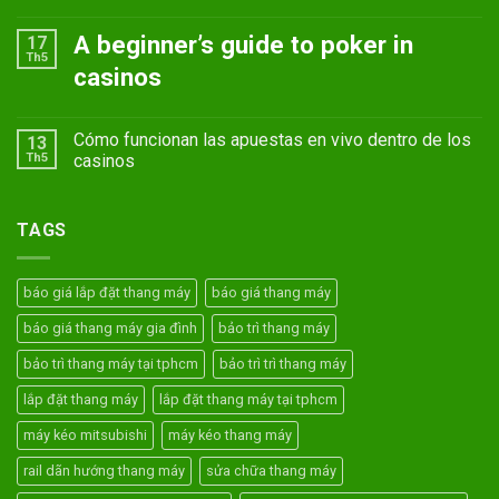
A beginner’s guide to poker in
17
Th5
casinos
Cómo funcionan las apuestas en vivo dentro de los
13
Th5
casinos
TAGS
báo giá lắp đặt thang máy
báo giá thang máy
báo giá thang máy gia đình
bảo trì thang máy
bảo trì thang máy tại tphcm
bảo trì trì thang máy
lắp đặt thang máy
lắp đặt thang máy tại tphcm
máy kéo mitsubishi
máy kéo thang máy
rail dãn hướng thang máy
sửa chữa thang máy