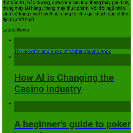
đặt bảo trì , bảo dưỡng, sửa chữa các loại thang máy gia đình,
thang máy tải hàng , thang máy thực phẩm. Với đội ngũ nhân
viên trẻ trung nhiệt huyết sẽ mang tới cho quí khách sản phẩm ,
dịch vụ tốt nhất .
Latest News
21
Th7
The Benefits and Risks of Mobile Casino Apps
15
Th6
How AI is Changing the
Casino Industry
17
Th5
A beginner’s guide to poker