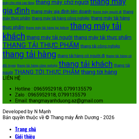
thang máy
thang máy chở người
máy cho nhà cao tầng
gia đình
thang máy gia đình liên doanh
thang
thang máy người đi
thang máy tải hàng
máy thực phẩm
thang máy tải hàng công nghiệp
thang máy tải
thực phẩm
thang máy tải hàng tại tphcm
khách
thang máy tải người
thang máy tải thực phẩm
THANG TẢI THỰC PHẨM
thang tải công nghiệp
thang tải hàng
thang tải hàng có người đi
thang tải hàng có
thang tải khách
thang tải
đối trọng
thang tải hàng công nghiệp
THANG TỜI THỰC PHẨM
thang tời hàng
người
LIÊN HỆ
Hotline : 0965952918, 0799135579
Zalo : 0965952918, 0799135579
Email: thangmayanhduong.az@gmail.com
Developed by N Mạnh
Bản quyền thuộc về © Thang máy Ánh Dương - 2026
Trang chủ
Giới thiệu