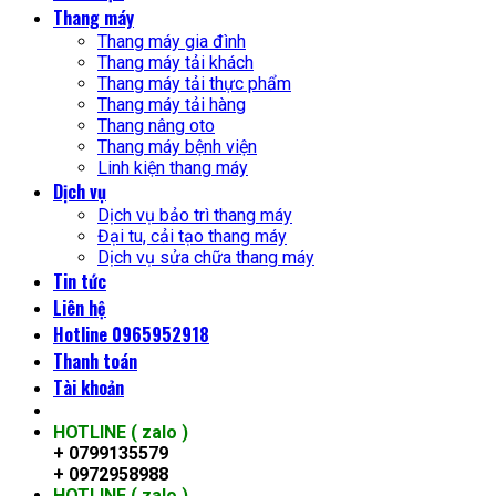
Thang máy
Thang máy gia đình
Thang máy tải khách
Thang máy tải thực phẩm
Thang máy tải hàng
Thang nâng oto
Thang máy bệnh viện
Linh kiện thang máy
Dịch vụ
Dịch vụ bảo trì thang máy
Đại tu, cải tạo thang máy
Dịch vụ sửa chữa thang máy
Tin tức
Liên hệ
Hotline 0965952918
Thanh toán
Tài khoản
HOTLINE ( zalo )
+ 0799135579
+ 0972958988
HOTLINE ( zalo )