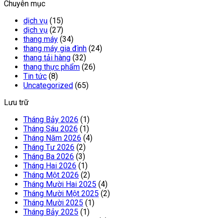
Chuyên mục
dịch vụ
(15)
dịch vụ
(27)
thang máy
(34)
thang máy gia đình
(24)
thang tải hàng
(32)
thang thực phẩm
(26)
Tin tức
(8)
Uncategorized
(65)
Lưu trữ
Tháng Bảy 2026
(1)
Tháng Sáu 2026
(1)
Tháng Năm 2026
(4)
Tháng Tư 2026
(2)
Tháng Ba 2026
(3)
Tháng Hai 2026
(1)
Tháng Một 2026
(2)
Tháng Mười Hai 2025
(4)
Tháng Mười Một 2025
(2)
Tháng Mười 2025
(1)
Tháng Bảy 2025
(1)