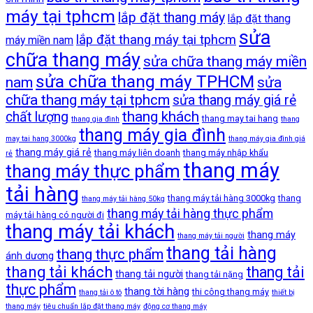
máy tại tphcm
lắp đặt thang máy
lắp đặt thang
sửa
lắp đặt thang máy tại tphcm
máy miền nam
chữa thang máy
sửa chữa thang máy miền
sửa chữa thang máy TPHCM
nam
sửa
chữa thang máy tại tphcm
sửa thang máy giá rẻ
thang khách
chất lượng
thang may tai hang
thang gia đình
thang
thang máy gia đình
may tai hang 3000kg
thang máy gia đình giá
thang máy giá rẻ
thang máy liên doanh
thang máy nhập khẩu
rẻ
thang máy
thang máy thực phẩm
tải hàng
thang máy tải hàng 3000kg
thang
thang máy tải hàng 50kg
thang máy tải hàng thực phẩm
máy tải hàng có người đi
thang máy tải khách
thang máy
thang máy tải người
thang tải hàng
thang thực phẩm
ánh dương
thang tải khách
thang tải
thang tải người
thang tải nặng
thực phẩm
thang tời hàng
thi công thang máy
thang tải ô tô
thiết bị
thang máy
tiêu chuẩn lắp đặt thang máy
động cơ thang máy