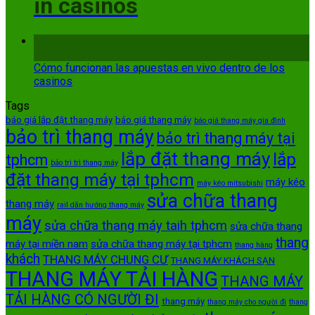
in casinos
13
Th5
Cómo funcionan las apuestas en vivo dentro de los
casinos
Tags
báo giá lắp đặt thang máy
báo giá thang máy
báo giá thang máy gia đình
bảo trì thang máy
bảo trì thang máy tại
lắp đặt thang máy
lắp
tphcm
bảo trì trì thang máy
đặt thang máy tại tphcm
máy kéo
máy kéo mitsubishi
sửa chữa thang
thang máy
rail dãn hướng thang máy
máy
sửa chữa thang máy taih tphcm
sửa chữa thang
thang
máy tại miền nam
sửa chữa thang máy tại tphcm
thang hàng
khách
THANG MÁY CHUNG CƯ
THANG MÁY KHÁCH SẠN
THANG MÁY TẢI HÀNG
THANG MÁY
TẢI HÀNG CÓ NGƯỜI ĐI
thang máy
thang máy cho người đi
thang