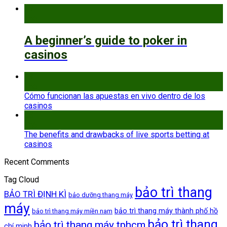
17
Th5
A beginner’s guide to poker in
casinos
13
Th5
Cómo funcionan las apuestas en vivo dentro de los
casinos
08
Th5
The benefits and drawbacks of live sports betting at
casinos
Recent Comments
Tag Cloud
bảo trì thang
BẢO TRÌ ĐỊNH KÌ
bảo dưỡng thang máy
máy
bảo trì thang máy thành phố hồ
bảo trì thang máy miền nam
bảo trì thang
bảo trì thang máy tphcm
chí minh