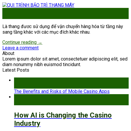
15
Th3
Là thang đươc sử dụng để vận chuyển hàng hóa từ tầng này
sang tầng khác với các mục đích khác nhau.
Continue reading
→
Leave a comment
About
Lorem ipsum dolor sit amet, consectetuer adipiscing elit, sed
diam nonummy nibh euismod tincidunt.
Latest Posts
21
Th7
The Benefits and Risks of Mobile Casino Apps
15
Th6
How AI is Changing the Casino
Industry