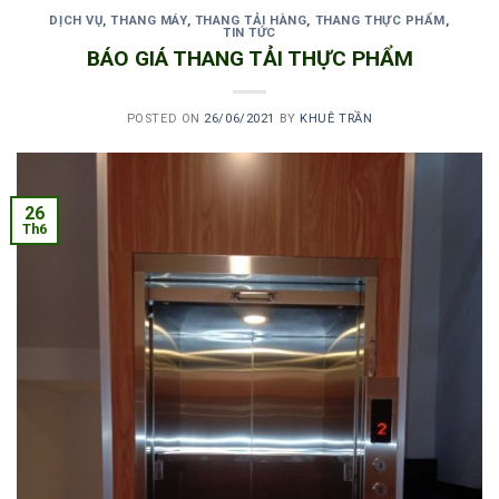
DỊCH VỤ
,
THANG MÁY
,
THANG TẢI HÀNG
,
THANG THỰC PHẨM
,
TIN TỨC
BÁO GIÁ THANG TẢI THỰC PHẨM
POSTED ON
26/06/2021
BY
KHUÊ TRẦN
26
Th6