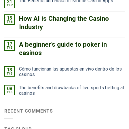
The Benefits and Risks of Mobile Casino Apps
21
Th7
How AI is Changing the Casino
15
Th6
Industry
A beginner’s guide to poker in
17
Th5
casinos
Cómo funcionan las apuestas en vivo dentro de los
13
Th5
casinos
The benefits and drawbacks of live sports betting at
08
Th5
casinos
RECENT COMMENTS