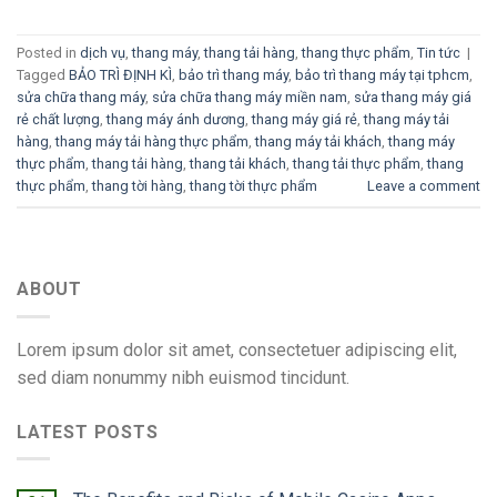
Posted in
dịch vụ
,
thang máy
,
thang tải hàng
,
thang thực phẩm
,
Tin tức
|
Tagged
BẢO TRÌ ĐỊNH KÌ
,
bảo trì thang máy
,
bảo trì thang máy tại tphcm
,
sửa chữa thang máy
,
sửa chữa thang máy miền nam
,
sửa thang máy giá
rẻ chất lượng
,
thang máy ánh dương
,
thang máy giá rẻ
,
thang máy tải
hàng
,
thang máy tải hàng thực phẩm
,
thang máy tải khách
,
thang máy
thực phẩm
,
thang tải hàng
,
thang tải khách
,
thang tải thực phẩm
,
thang
thực phẩm
,
thang tời hàng
,
thang tời thực phẩm
Leave a comment
ABOUT
Lorem ipsum dolor sit amet, consectetuer adipiscing elit,
sed diam nonummy nibh euismod tincidunt.
LATEST POSTS