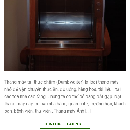
Thang máy tải thực phẩm (Dumbwaiter) là loại thang máy
nhỏ để vận chuyển thức ăn, đồ uống, hàng hóa, tài liệu… tại
các tòa nhà cao tầng. Chúng ta có thể dễ dàng bắt gặp loại
thang máy này tại các nhà hàng, quán cafe, trường học, khách
sạn, bệnh viện, thư viện…Thang máy Ánh […]
CONTINUE READING
→