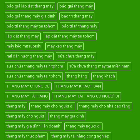
báo giá lắp đặt thang máy
báo giá thang máy
báo giá thang máy gia đình
bảo trì thang máy
bảo trì thang máy tại tphcm
bảo trì trì thang máy
lắp đặt thang máy
lắp đặt thang máy tại tphcm
máy kéo mitsubishi
máy kéo thang máy
rail dãn hướng thang máy
sửa chữa thang máy
sửa chữa thang máy taih tphcm
sửa chữa thang máy tại miền nam
sửa chữa thang máy tại tphcm
thang hàng
thang khách
THANG MÁY CHUNG CƯ
THANG MÁY KHÁCH SẠN
THANG MÁY TẢI HÀNG
THANG MÁY TẢI HÀNG CÓ NGƯỜI ĐI
thang máy
thang máy cho người đi
thang máy cho nhà cao tầng
thang máy chở người
thang máy gia đình
thang máy gia đình liên doanh
thang máy người đi
thang máy thực phẩm
thang máy tải hàng công nghiệp