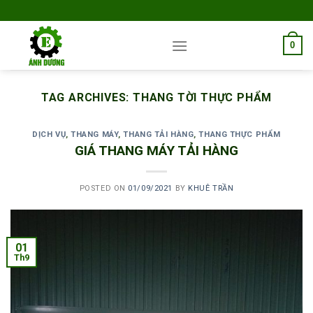
Skip
to
content
0
TAG ARCHIVES:
THANG TỜI THỰC PHẨM
DỊCH VỤ
,
THANG MÁY
,
THANG TẢI HÀNG
,
THANG THỰC PHẨM
GIÁ THANG MÁY TẢI HÀNG
POSTED ON
01/09/2021
BY
KHUÊ TRẦN
01
Th9