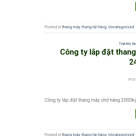
Posted in
thang máy
,
thang tải hàng
,
Uncategorized
THANG M
Công ty lắp đặt than
2
POS
Công ty lắp đặt thang máy chở hàng 2000kg
Posted in
thang máy
,
thang tải hàng
,
Uncategorized