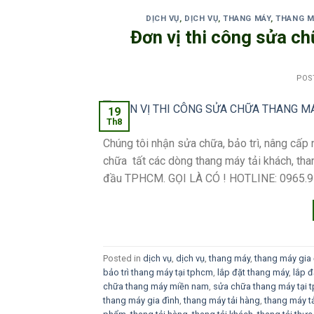
DỊCH VỤ
,
DỊCH VỤ
,
THANG MÁY
,
THANG M
Đơn vị thi công sửa c
POS
19
Th8
Chúng tôi nhận sửa chữa, bảo trì, nâng cấp 
chữa tất các dòng thang máy tải khách, tha
đầu TPHCM. GỌI LÀ CÓ ! HOTLINE: 0965.95
Posted in
dịch vụ
,
dịch vụ
,
thang máy
,
thang máy gia 
bảo trì thang máy tại tphcm
,
lắp đặt thang máy
,
lắp 
chữa thang máy miền nam
,
sửa chữa thang máy tại 
thang máy gia đình
,
thang máy tải hàng
,
thang máy t