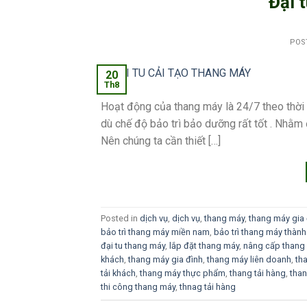
Đại 
POS
20
Th8
Hoạt động của thang máy là 24/7 theo thời g
dù chế độ bảo trì bảo dưỡng rất tốt . Nhằm
Nên chúng ta cần thiết […]
Posted in
dịch vụ
,
dịch vụ
,
thang máy
,
thang máy gia 
bảo trì thang máy miền nam
,
bảo trì thang máy thành
đại tu thang máy
,
lắp đặt thang máy
,
nâng cấp thang
khách
,
thang máy gia đình
,
thang máy liên doanh
,
th
tải khách
,
thang máy thực phẩm
,
thang tải hàng
,
than
thi công thang máy
,
thnag tải hàng