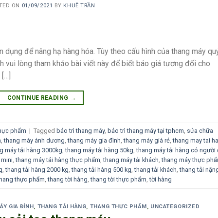
TED ON
01/09/2021
BY
KHUÊ TRẦN
ên dụng để nâng hạ hàng hóa. Tùy theo cấu hình của thang máy qu
 vui lòng tham khảo bài viết này để biết báo giá tương đối cho
 […]
CONTINUE READING
→
thực phẩm
|
Tagged
bảo trì thang máy
,
bảo trì thang máy tại tphcm
,
sửa chữa
h
,
thang máy ánh dương
,
thang máy gia đình
,
thang máy giá rẻ
,
thang may tai h
g máy tải hàng 3000kg
,
thang máy tải hàng 50kg
,
thang máy tải hàng có người 
 mini
,
thang máy tải hàng thực phẩm
,
thang máy tải khách
,
thang máy thực ph
g
,
thang tải hàng 2000 kg
,
thang tải hàng 500 kg
,
thang tải khách
,
thang tải nặn
thang thực phẩm
,
thang tời hàng
,
thang tời thực phẩm
,
tời hàng
ÁY GIA ĐÌNH
,
THANG TẢI HÀNG
,
THANG THỰC PHẨM
,
UNCATEGORIZED