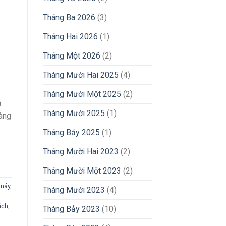
Tháng Ba 2026
(3)
Tháng Hai 2026
(1)
Tháng Một 2026
(2)
Tháng Mười Hai 2025
(4)
Tháng Mười Một 2025
(2)
a
Tháng Mười 2025
(1)
hàng
Tháng Bảy 2025
(1)
Tháng Mười Hai 2023
(2)
Tháng Mười Một 2023
(2)
 máy
,
Tháng Mười 2023
(4)
ách
,
Tháng Bảy 2023
(10)