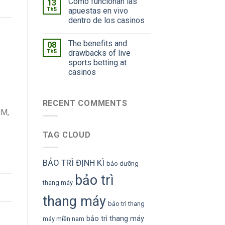
Cómo funcionan las
13
Th5
apuestas en vivo
dentro de los casinos
The benefits and
08
Th5
drawbacks of live
sports betting at
casinos
RECENT COMMENTS
CM,
TAG CLOUD
BẢO TRÌ ĐỊNH KÌ
bảo dưỡng
bảo trì
thang máy
thang máy
bảo trì thang
bảo trì thang máy
máy miền nam