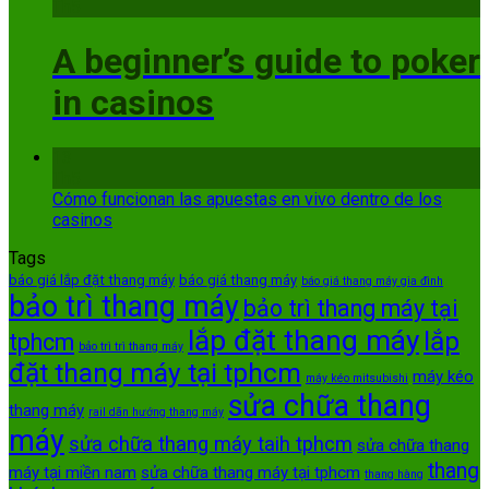
Th5
A beginner’s guide to poker
in casinos
13
Th5
Cómo funcionan las apuestas en vivo dentro de los
casinos
Tags
báo giá lắp đặt thang máy
báo giá thang máy
báo giá thang máy gia đình
bảo trì thang máy
bảo trì thang máy tại
lắp đặt thang máy
lắp
tphcm
bảo trì trì thang máy
đặt thang máy tại tphcm
máy kéo
máy kéo mitsubishi
sửa chữa thang
thang máy
rail dãn hướng thang máy
máy
sửa chữa thang máy taih tphcm
sửa chữa thang
thang
máy tại miền nam
sửa chữa thang máy tại tphcm
thang hàng