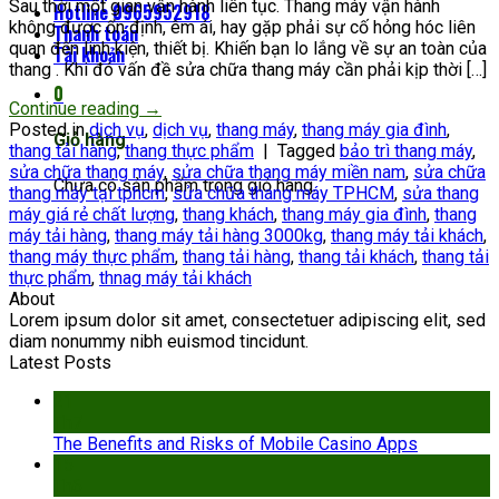
Sau thời một gian vận hành liên tục. Thang máy vận hành
Hotline 0965952918
không được ổn định, êm ái, hay gặp phải sự cố hỏng hóc liên
Thanh toán
quan đến linh kiện, thiết bị. Khiến bạn lo lắng về sự an toàn của
Tài khoản
thang . Khi đó vấn đề sửa chữa thang máy cần phải kịp thời […]
0
Continue reading
→
Posted in
dịch vụ
,
dịch vụ
,
thang máy
,
thang máy gia đình
,
Giỏ hàng
thang tải hàng
,
thang thực phẩm
|
Tagged
bảo trì thang máy
,
sửa chữa thang máy
,
sửa chữa thang máy miền nam
,
sửa chữa
Chưa có sản phẩm trong giỏ hàng.
thang máy tại tphcm
,
sửa chữa thang máy TPHCM
,
sửa thang
máy giá rẻ chất lượng
,
thang khách
,
thang máy gia đình
,
thang
máy tải hàng
,
thang máy tải hàng 3000kg
,
thang máy tải khách
,
thang máy thực phẩm
,
thang tải hàng
,
thang tải khách
,
thang tải
thực phẩm
,
thnag máy tải khách
About
Lorem ipsum dolor sit amet, consectetuer adipiscing elit, sed
diam nonummy nibh euismod tincidunt.
Latest Posts
21
Th7
The Benefits and Risks of Mobile Casino Apps
15
Th6