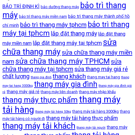
bảo trì thang
BẢO TRÌ ĐỊNH KÌ
bảo dưỡng thang máy
máy
bảo trì thang máy thành phố hồ
bảo trì thang máy miền nam
bảo trì thang
bảo trì thang máy tphcm
chí minh
máy tại tphcm
lắp đặt thang máy
lắp đặt thang
sửa
lắp đặt thang máy tại tphcm
máy miền nam
chữa thang máy
sửa chữa thang máy miền
sửa chữa thang máy TPHCM
nam
sửa
chữa thang máy tại tphcm
sửa thang máy giá rẻ
thang khách
chất lượng
thang may tai hang
thang gia đình
thang
thang máy gia đình
may tai hang 3000kg
thang máy gia đình giá
thang máy giá rẻ
thang máy liên doanh
thang máy nhập khẩu
rẻ
thang máy
thang máy thực phẩm
tải hàng
thang máy tải hàng 3000kg
thang
thang máy tải hàng 50kg
thang máy tải hàng thực phẩm
máy tải hàng có người đi
thang máy tải khách
thang máy
thang máy tải người