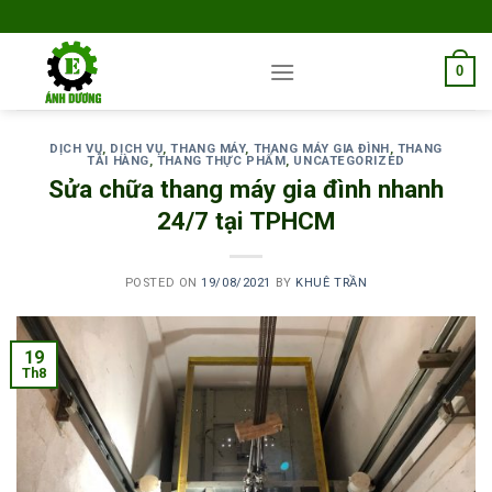
Skip
to
content
0
DỊCH VỤ
,
DỊCH VỤ
,
THANG MÁY
,
THANG MÁY GIA ĐÌNH
,
THANG
TẢI HÀNG
,
THANG THỰC PHẨM
,
UNCATEGORIZED
Sửa chữa thang máy gia đình nhanh
24/7 tại TPHCM
POSTED ON
19/08/2021
BY
KHUÊ TRẦN
19
Th8