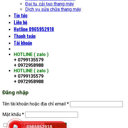
Đại tu, cải tạo thang máy
Dịch vụ sửa chữa thang máy
Tin tức
Liên hệ
Hotline 0965952918
Thanh toán
Tài khoản
HOTLINE ( zalo )
+ 0799135579
+ 0972958988
HOTLINE ( zalo )
+ 0799135579
+ 0972958988
Đăng nhập
Tên tài khoản hoặc địa chỉ email
*
Mật khẩu
*
Ghi nhớ mật khẩu
Đăng nhập
0965952918