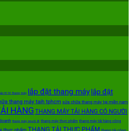
lắp đặt thang máy
lắp đặt
ảo trì trì thang máy
hữa thang máy taih tphcm
sửa chữa thang máy tại miền nam
ẢI HÀNG
THANG MÁY TẢI HÀNG CÓ NGƯỜI
 doanh
thang máy thực phẩm
thang máy tải hàng công
thang máy người đi
THANG TẢI THỰC PHẨM
ải thực phẩm
thang tải công