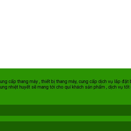
g cấp thang máy , thiết bị thang máy, cung cấp dịch vụ lắp đặt b
ung nhiệt huyết sẽ mang tới cho quí khách sản phẩm , dịch vụ tốt 