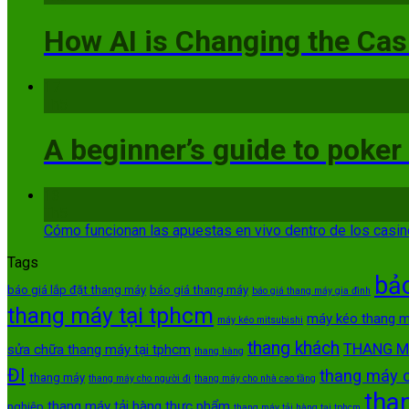
How AI is Changing the Cas
17
Th5
A beginner’s guide to poker
13
Th5
Cómo funcionan las apuestas en vivo dentro de los casi
Tags
bảo
báo giá lắp đặt thang máy
báo giá thang máy
báo giá thang máy gia đình
thang máy tại tphcm
máy kéo thang 
máy kéo mitsubishi
thang khách
THANG M
sửa chữa thang máy tại tphcm
thang hàng
ĐI
thang máy 
thang máy
thang máy cho người đi
thang máy cho nhà cao tầng
tha
thang máy tải hàng thực phẩm
nghiệp
thang máy tải hàng tại tphcm