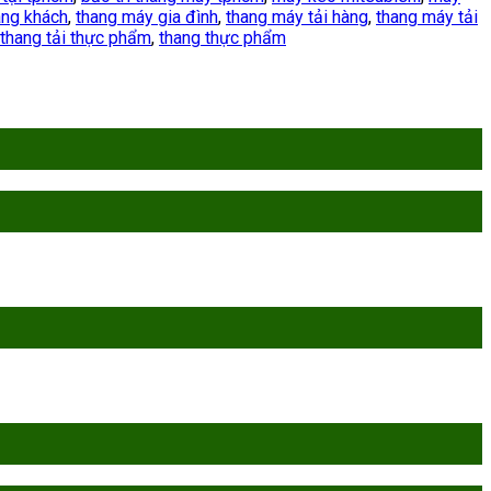
ang khách
,
thang máy gia đình
,
thang máy tải hàng
,
thang máy tải
thang tải thực phẩm
,
thang thực phẩm