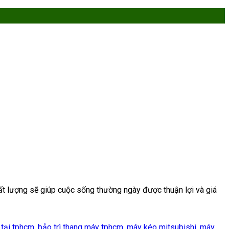
chất lượng sẽ giúp cuộc sống thường ngày được thuận lợi và giá
 tại tphcm
,
bảo trì thang máy tphcm
,
máy kéo mitsubishi
,
máy