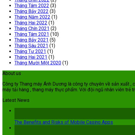
Tháng Tám 2022
(3)
Tháng Bảy 2022
(3)
Tháng Năm 2022
(1)
Tháng Hai 2022
(1)
Tháng Chín 2021
(2)
Tháng Tám 2021
(10)
Tháng Bảy 2021
(5)
Tháng Sáu 2021
(1)
Tháng Tư 2021
(1)
Tháng Hai 2021
(1)
Tháng Mười Một 2020
(1)
About us
Công ty Thang máy Ánh Dương là công ty chuyên về sản xuất , cun
máy tải hàng , thang máy thực phẩm. Với đội ngũ nhân viên trẻ tr
Latest News
21
Th7
The Benefits and Risks of Mobile Casino Apps
15
Th6