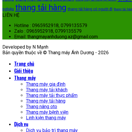
thang tải hàng
nghiệp
thang tải hàng có người đi
thang tải hàn
LIÊN HỆ
Hotline : 0965952918, 0799135579
Zalo : 0965952918, 0799135579
Email: thangmayanhduong.az@gmail.com
Developed by N Mạnh
Bản quyền thuộc về © Thang máy Ánh Dương - 2026
Trang chủ
Giới thiệu
Thang máy
Thang máy gia đình
Thang máy tải khách
Thang máy tải thực phẩm
Thang máy tải hàng
Thang nâng oto
Thang máy bệnh viện
Linh kiện thang máy
Dịch vụ
Dịch vụ bảo trì thang máy