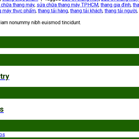
 chữa thang máy
,
sửa chữa thang máy TPHCM
,
thang gia đình
,
th
g máy thực phẩm
,
thang tải hàng
,
thang tải khách
,
thang tải người
,
 diam nonummy nibh euismod tincidunt.
try
os
nos