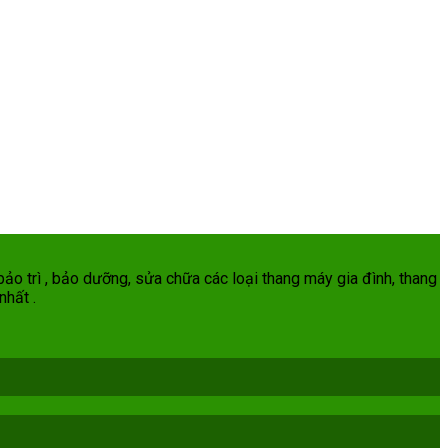
ảo trì , bảo dưỡng, sửa chữa các loại thang máy gia đình, thang
nhất .