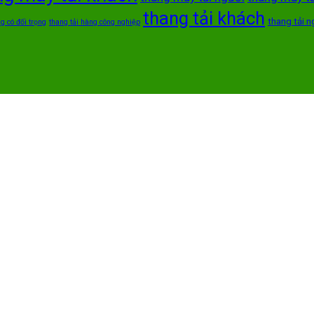
thang tải khách
thang tải n
g có đối trọng
thang tải hàng công nghiệp