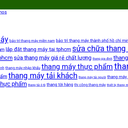
inos
máy
bảo trì thang máy thành phố hồ chí mi
bảo trì thang máy miền nam
sửa chữa thang
lắp đặt thang máy tại tphcm
nam
tphcm
thang
sửa thang máy giá rẻ chất lượng
thang gia đình
tha
thang máy thực phẩm
anh
thang máy nhập khẩu
thang máy tải khách
hẩm
thang máy
thang máy tải người
 thực phẩm
thang tời hàng
thi công thang máy
thang tải ô tô
thiết bị thang 