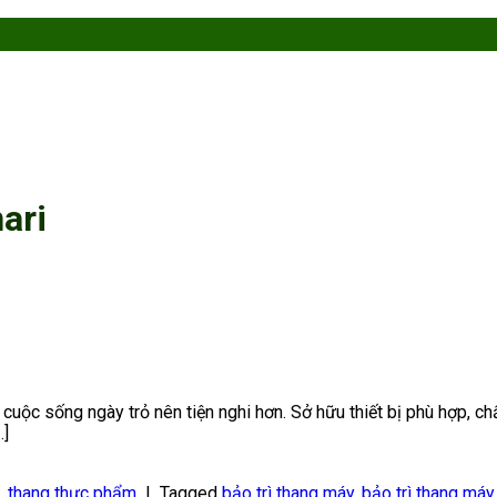
ari
 cuộc sống ngày trỏ nên tiện nghi hơn. Sở hữu thiết bị phù hợp, 
…]
,
thang thực phẩm
|
Tagged
bảo trì thang máy
,
bảo trì thang máy