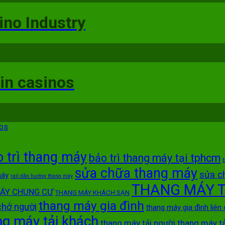
ino Industry
 in casinos
nos
 trì thang máy
bảo trì thang máy tại tphcm
b
sửa chữa thang máy
sửa c
máy
rail dãn hướng thang máy
THANG MÁY T
ÁY CHUNG CƯ
THANG MÁY KHÁCH SẠN
thang máy gia đình
chở người
thang máy gia đình liên
ng máy tải khách
thang máy tải người
thang máy t