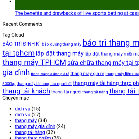
08
Th5
The benefits and drawbacks of live sports betting at cas
Recent Comments
Tag Cloud
bảo trì thang 
BẢO TRÌ ĐỊNH KÌ
bảo dưỡng thang máy
tại tphcm
lắp đặt thang máy
lắp đặt thang máy miền 
thang máy TPHCM
sửa chữa thang máy tại 
gia đình
thang máy giá rẻ
thang máy liên do
thang máy gia đình giá rẻ
thang máy tải hàng thực p
3000kg
thang máy tải hàng có người đi
thang tải khách
thang tải
thang tải người
thang tải nặng
Chuyên mục
dịch vụ
(15)
dịch vụ
(27)
thang máy
(34)
thang máy gia đình
(24)
thang tải hàng
(32)
thang thực phẩm
(26)