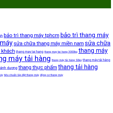
bảo trì thang máy
bảo trì thang máy tphcm
nh
 máy
sửa chữa
sửa chữa thang máy miền nam
thang máy
 khách
thang may tai hang
thang may tai hang 3000kg
ng máy tải hàng
thang máy tải hàng
thang máy tải hàng 50kg
thang tải hàng
thang thực phẩm
 ánh dương
máy
tiêu chuẩn lắp đặt thang máy
động cơ thang máy