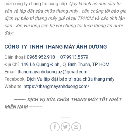
của công ty chúng tôi cung cấp.
Quý khách có nhu cầu tư
vấn và lắp đặt sửa chữa thang máy . cần chúng tôi báo giá
dịch vụ bảo trì thang máy giá rẻ tại TPHCM và các tỉnh lận
cận . Xin vui lòng liên hệ với chúng tôi theo thông tin dưới
đây:
CÔNG TY TNHH THANG MÁY ÁNH DƯƠNG
Điện thoại:
0965.952.918
–
07.9913.5579
Địa Chỉ:
149 Lê Quang Định , Q. Bình Thạnh, TP HCM
Email:
thangmayanhduong.az@gmail.com
Facebook:
Dịch Vụ lắp đặt bảo trì sửa chữa thang máy
Website:
https://thangmayanhduong.com/
———-
DỊCH VỤ SỬA CHỮA THANG MÁY TỐT NHẤT
MIỀN NAM ———–