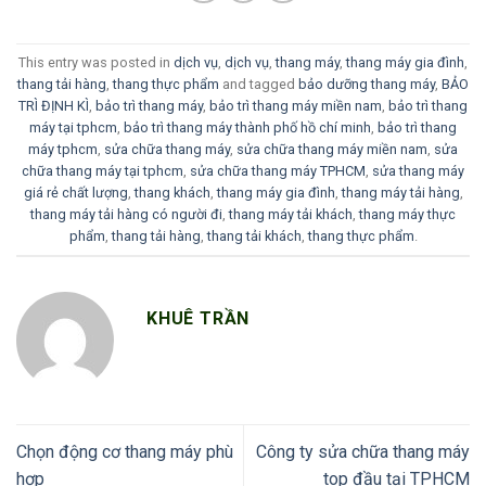
This entry was posted in
dịch vụ
,
dịch vụ
,
thang máy
,
thang máy gia đình
,
thang tải hàng
,
thang thực phẩm
and tagged
bảo dưỡng thang máy
,
BẢO
TRÌ ĐỊNH KÌ
,
bảo trì thang máy
,
bảo trì thang máy miền nam
,
bảo trì thang
máy tại tphcm
,
bảo trì thang máy thành phố hồ chí minh
,
bảo trì thang
máy tphcm
,
sửa chữa thang máy
,
sửa chữa thang máy miền nam
,
sửa
chữa thang máy tại tphcm
,
sửa chữa thang máy TPHCM
,
sửa thang máy
giá rẻ chất lượng
,
thang khách
,
thang máy gia đình
,
thang máy tải hàng
,
thang máy tải hàng có người đi
,
thang máy tải khách
,
thang máy thực
phẩm
,
thang tải hàng
,
thang tải khách
,
thang thực phẩm
.
KHUÊ TRẦN
Chọn động cơ thang máy phù
Công ty sửa chữa thang máy
hợp
top đầu tại TPHCM