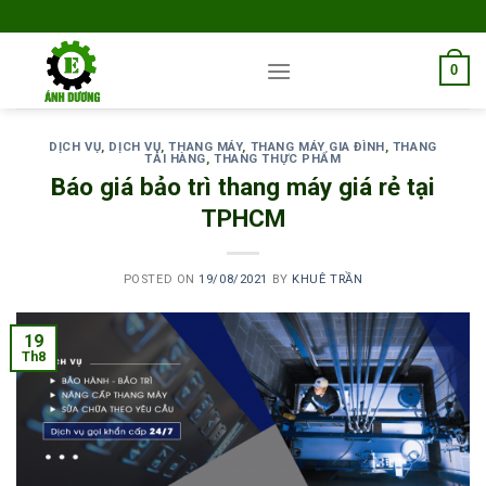
Skip
to
content
0
DỊCH VỤ
,
DỊCH VỤ
,
THANG MÁY
,
THANG MÁY GIA ĐÌNH
,
THANG
TẢI HÀNG
,
THANG THỰC PHẨM
Báo giá bảo trì thang máy giá rẻ tại
TPHCM
POSTED ON
19/08/2021
BY
KHUÊ TRẦN
19
Th8