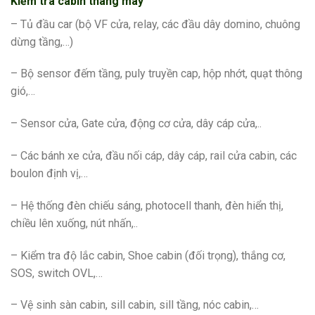
Kiểm tra cabin thang máy
– Tủ đầu car (bộ VF cửa, relay, các đầu dây domino, chuông
dừng tầng,…)
– Bộ sensor đếm tầng, puly truyền cap, hộp nhớt, quạt thông
gió,…
– Sensor cửa, Gate cửa, động cơ cửa, dây cáp cửa,..
– Các bánh xe cửa, đầu nối cáp, dây cáp, rail cửa cabin, các
boulon định vị,…
– Hệ thống đèn chiếu sáng, photocell thanh, đèn hiển thị,
chiều lên xuống, nút nhấn,..
– Kiểm tra độ lắc cabin, Shoe cabin (đối trọng), thắng cơ,
SOS, switch OVL,…
– Vệ sinh sàn cabin, sill cabin, sill tầng, nóc cabin,…