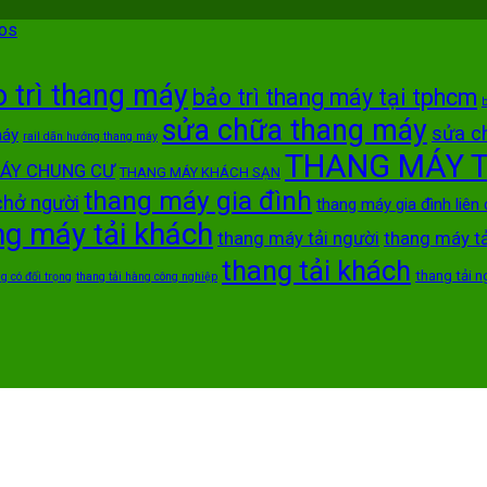
nos
 trì thang máy
bảo trì thang máy tại tphcm
b
sửa chữa thang máy
sửa c
máy
rail dãn hướng thang máy
THANG MÁY T
ÁY CHUNG CƯ
THANG MÁY KHÁCH SẠN
thang máy gia đình
chở người
thang máy gia đình liên
ng máy tải khách
thang máy tải người
thang máy t
thang tải khách
thang tải n
g có đối trọng
thang tải hàng công nghiệp