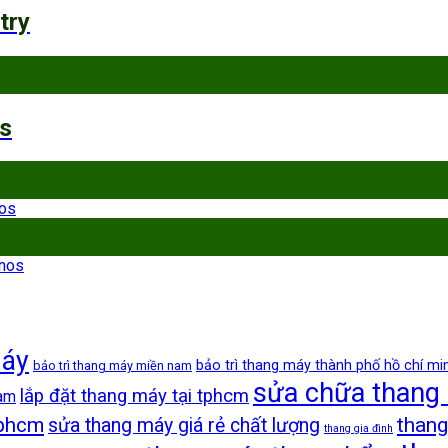
try
os
nos
inos
máy
bảo trì thang máy thành phố hồ chí mi
bảo trì thang máy miền nam
sửa chữa thang
lắp đặt thang máy tại tphcm
nam
tphcm
thang
sửa thang máy giá rẻ chất lượng
thang gia đình