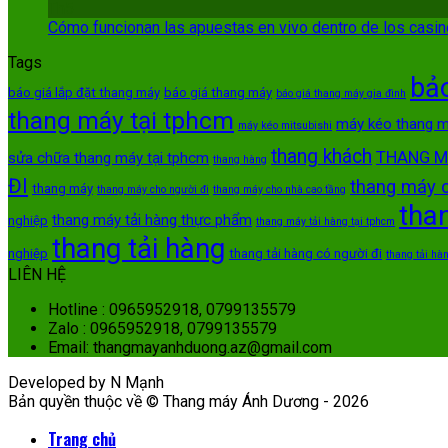
Th5
Cómo funcionan las apuestas en vivo dentro de los casi
Tags
bảo
báo giá lắp đặt thang máy
báo giá thang máy
báo giá thang máy gia đình
thang máy tại tphcm
máy kéo thang 
máy kéo mitsubishi
thang khách
THANG M
sửa chữa thang máy tại tphcm
thang hàng
ĐI
thang máy 
thang máy
thang máy cho người đi
thang máy cho nhà cao tầng
tha
thang máy tải hàng thực phẩm
nghiệp
thang máy tải hàng tại tphcm
thang tải hàng
nghiệp
thang tải hàng có người đi
thang tải hàn
LIÊN HỆ
Hotline : 0965952918, 0799135579
Zalo : 0965952918, 0799135579
Email: thangmayanhduong.az@gmail.com
Developed by N Mạnh
Bản quyền thuộc về © Thang máy Ánh Dương - 2026
Trang chủ