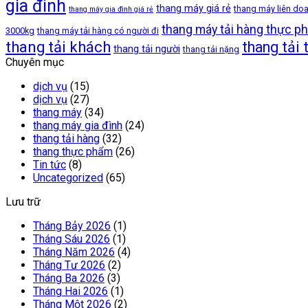
gia đình
thang máy giá rẻ
thang máy liên do
thang máy gia đình giá rẻ
thang máy tải hàng thực p
3000kg
thang máy tải hàng có người đi
thang tải khách
thang tải
thang tải người
thang tải nặng
Chuyên mục
dịch vụ
(15)
dịch vụ
(27)
thang máy
(34)
thang máy gia đình
(24)
thang tải hàng
(32)
thang thực phẩm
(26)
Tin tức
(8)
Uncategorized
(65)
Lưu trữ
Tháng Bảy 2026
(1)
Tháng Sáu 2026
(1)
Tháng Năm 2026
(4)
Tháng Tư 2026
(2)
Tháng Ba 2026
(3)
Tháng Hai 2026
(1)
Tháng Một 2026
(2)