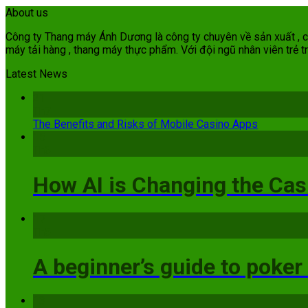
About us
Công ty Thang máy Ánh Dương là công ty chuyên về sản xuất , cun
máy tải hàng , thang máy thực phẩm. Với đội ngũ nhân viên trẻ tr
Latest News
21
Th7
The Benefits and Risks of Mobile Casino Apps
15
Th6
How AI is Changing the Cas
17
Th5
A beginner’s guide to poker
13