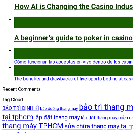
How AI is Changing the Casino Indus
17
Th5
A beginner’s guide to poker in casin
13
Th5
Cómo funcionan las apuestas en vivo dentro de los casi
08
Th5
The benefits and drawbacks of live sports betting at cas
Recent Comments
Tag Cloud
bảo trì thang 
BẢO TRÌ ĐỊNH KÌ
bảo dưỡng thang máy
tại tphcm
lắp đặt thang máy
lắp đặt thang máy miền 
thang máy TPHCM
sửa chữa thang máy tại 