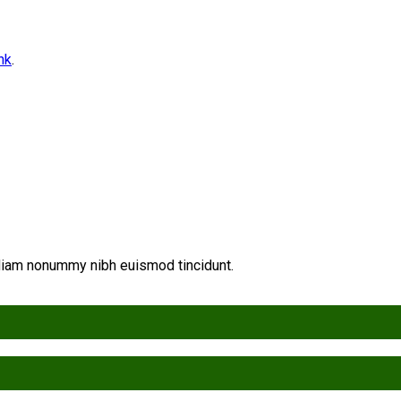
nk
.
 diam nonummy nibh euismod tincidunt.