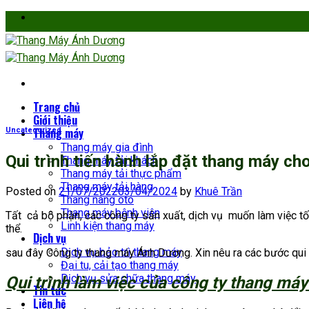
Skip
to
content
Trang chủ
Giới thiệu
Thang máy
Uncategorized
Thang máy gia đình
Qui trình tiến hành lắp đặt thang máy c
Thang máy tải khách
Thang máy tải thực phẩm
Thang máy tải hàng
Posted on
21/07/2022
03/04/2024
by
Khuê Trần
Thang nâng oto
Thang máy bệnh viện
Tất cả bộ phận, các công ty sản xuất, dịch vụ muốn làm việc tốt 
Linh kiện thang máy
thể.
Dịch vụ
Dịch vụ bảo trì thang máy
sau đây Công ty thang máy Ánh Dương. Xin nêu ra các bước qui t
Đại tu, cải tạo thang máy
Dịch vụ sửa chữa thang máy
Qui trình làm việc của công ty thang má
Tin tức
Liên hệ