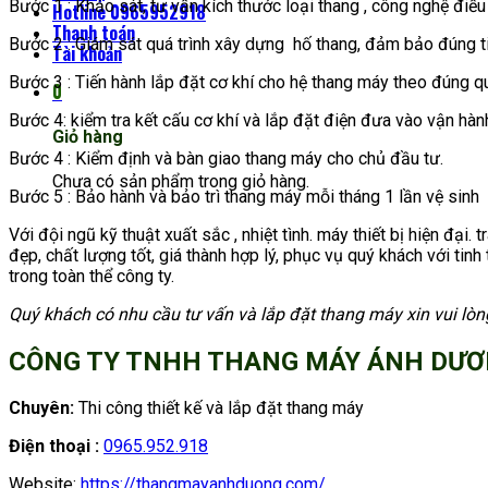
Bước 1 : Khảo sát, tư vấn kích thước loại thang , công nghệ điều
Hotline 0965952918
Thanh toán
Bước 2 : Giám sát quá trình xây dựng hố thang, đảm bảo đúng t
Tài khoản
Bước 3 : Tiến hành lắp đặt cơ khí cho hệ thang máy theo đúng qui 
0
Bước 4: kiểm tra kết cấu cơ khí và lắp đặt điện đưa vào vận hàn
Giỏ hàng
Bước 4 : Kiểm định và bàn giao thang máy cho chủ đầu tư.
Chưa có sản phẩm trong giỏ hàng.
Bước 5 : Bảo hành và bảo trì thang máy mỗi tháng 1 lần vệ sinh 
Với đội ngũ kỹ thuật xuất sắc , nhiệt tình. máy thiết bị hiện đạ
đẹp, chất lượng tốt, giá thành hợp lý, phục vụ quý khách với tinh
trong toàn thể công ty.
Quý khách có nhu cầu tư vấn và lắp đặt thang máy xin vui lòng
CÔNG TY TNHH THANG MÁY ÁNH DƯ
Chuyên:
Thi công thiết kế và lắp đặt thang máy
Điện thoại :
0965.952.918
Website:
https://thangmayanhduong.com/