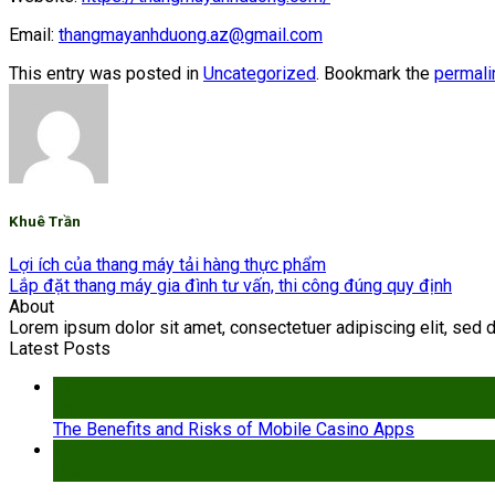
Email:
thangmayanhduong.az@gmail.com
This entry was posted in
Uncategorized
. Bookmark the
permali
Khuê Trần
Lợi ích của thang máy tải hàng thực phẩm
Lắp đặt thang máy gia đình tư vấn, thi công đúng quy định
About
Lorem ipsum dolor sit amet, consectetuer adipiscing elit, sed
Latest Posts
21
Th7
The Benefits and Risks of Mobile Casino Apps
15
Th6