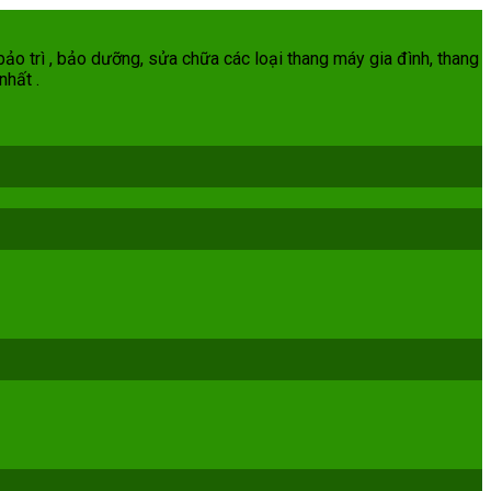
ảo trì , bảo dưỡng, sửa chữa các loại thang máy gia đình, thang
nhất .