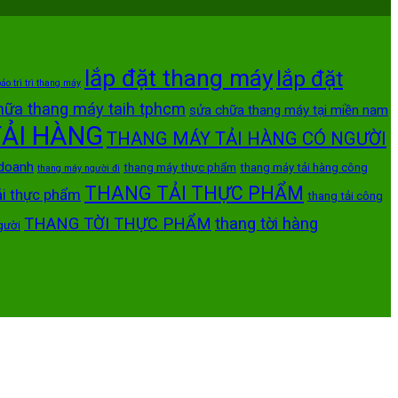
lắp đặt thang máy
lắp đặt
ảo trì trì thang máy
hữa thang máy taih tphcm
sửa chữa thang máy tại miền nam
ẢI HÀNG
THANG MÁY TẢI HÀNG CÓ NGƯỜI
 doanh
thang máy thực phẩm
thang máy tải hàng công
thang máy người đi
THANG TẢI THỰC PHẨM
ải thực phẩm
thang tải công
THANG TỜI THỰC PHẨM
thang tời hàng
gười