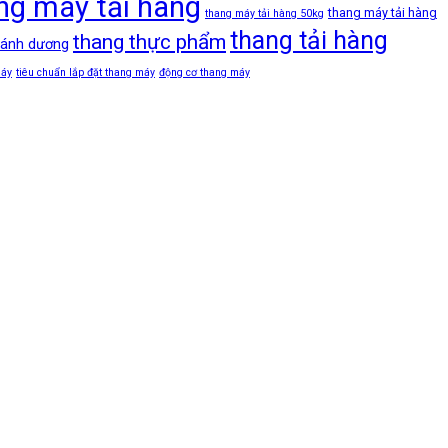
ng máy tải hàng
thang máy tải hàng
thang máy tải hàng 50kg
thang tải hàng
thang thực phẩm
 ánh dương
máy
tiêu chuẩn lắp đặt thang máy
động cơ thang máy