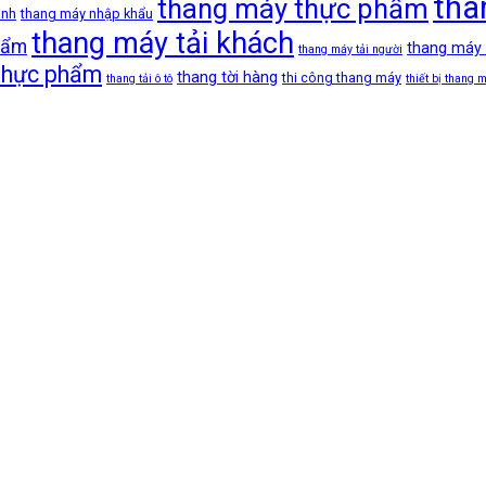
tha
thang máy thực phẩm
anh
thang máy nhập khẩu
thang máy tải khách
hẩm
thang máy
thang máy tải người
 thực phẩm
thang tời hàng
thi công thang máy
thang tải ô tô
thiết bị thang 