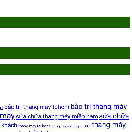
bảo trì thang máy
bảo trì thang máy tphcm
nh
 máy
sửa chữa
sửa chữa thang máy miền nam
thang máy
 khách
thang may tai hang
thang may tai hang 3000kg