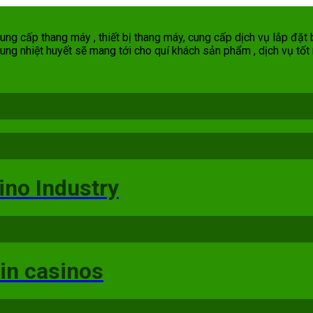
g cấp thang máy , thiết bị thang máy, cung cấp dịch vụ lắp đặt b
ung nhiệt huyết sẽ mang tới cho quí khách sản phẩm , dịch vụ tốt 
ino Industry
 in casinos