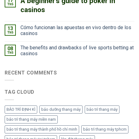
A beginner’s guide to poker in
17
Th5
casinos
Cómo funcionan las apuestas en vivo dentro de los
13
Th5
casinos
The benefits and drawbacks of live sports betting at
08
Th5
casinos
RECENT COMMENTS
TAG CLOUD
BẢO TRÌ ĐỊNH KÌ
bảo dưỡng thang máy
bảo trì thang máy
bảo trì thang máy miền nam
bảo trì thang máy thành phố hồ chí minh
bảo trì thang máy tphcm