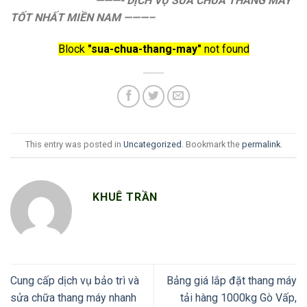
———-
DỊCH VỤ SỬA CHỮA THANG MÁY
TỐT NHẤT MIỀN NAM ———–
Block
"sua-chua-thang-may"
not found
This entry was posted in
Uncategorized
. Bookmark the
permalink
.
KHUÊ TRẦN
Cung cấp dịch vụ bảo trì và
Bảng giá lắp đặt thang máy
sửa chữa thang máy nhanh
tải hàng 1000kg Gò Vấp,