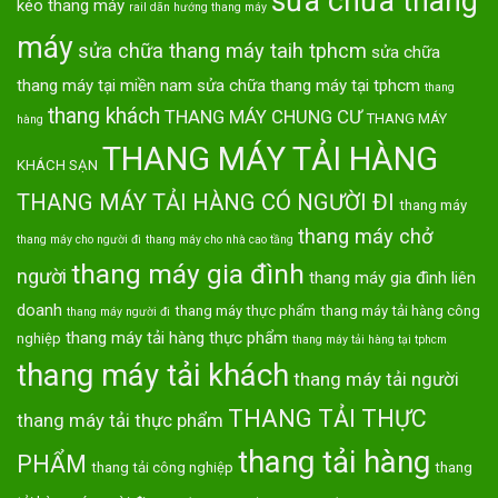
sửa chữa thang
kéo thang máy
rail dãn hướng thang máy
máy
sửa chữa thang máy taih tphcm
sửa chữa
thang máy tại miền nam
sửa chữa thang máy tại tphcm
thang
thang khách
THANG MÁY CHUNG CƯ
THANG MÁY
hàng
THANG MÁY TẢI HÀNG
KHÁCH SẠN
THANG MÁY TẢI HÀNG CÓ NGƯỜI ĐI
thang máy
thang máy chở
thang máy cho người đi
thang máy cho nhà cao tầng
thang máy gia đình
người
thang máy gia đình liên
doanh
thang máy thực phẩm
thang máy tải hàng công
thang máy người đi
thang máy tải hàng thực phẩm
nghiệp
thang máy tải hàng tại tphcm
thang máy tải khách
thang máy tải người
THANG TẢI THỰC
thang máy tải thực phẩm
thang tải hàng
PHẨM
thang tải công nghiệp
thang