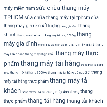
sửa chữa thang máy
máy miền nam
TPHCM
sửa chữa thang máy tại tphcm
sửa
thang
thang máy giá rẻ chất lượng
thang gia đình
thang
khách
thang may tai hang
thang may tai hang 3000kg
máy gia đình
thang máy giá rẻ
thang
thang máy gia đình giá rẻ
thang máy thực
máy liên doanh
thang máy nhập khẩu
thang máy tải hàng
phẩm
thang máy tải hàng
thang
thang máy tải hàng 3000kg
thang máy tải hàng có người đi
50kg
thang máy tải
máy tải hàng thực phẩm
khách
thang
thang máy ánh dương
thang máy tải người
thang tải hàng
thang tải khách
thực phẩm