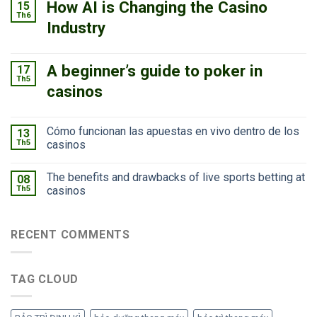
How AI is Changing the Casino
15
Th6
Industry
A beginner’s guide to poker in
17
Th5
casinos
Cómo funcionan las apuestas en vivo dentro de los
13
Th5
casinos
The benefits and drawbacks of live sports betting at
08
Th5
casinos
RECENT COMMENTS
TAG CLOUD