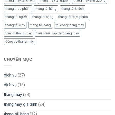
thang máy tải khách
thang máy tải người
thang máy ánh dương
thang thực phẩm
thang tải hàng
thang tải khách
thang tải người
thang tải nặng
thang tải thực phẩm
thang tải ô tô
thang tời hàng
thi công thang máy
thiết bị thang máy
tiêu chuẩn lắp đặt thang máy
động cơ thang máy
CHUYÊN MỤC
dịch vụ
(27)
dịch vụ
(15)
thang máy
(34)
thang máy gia đình
(24)
thang tải hàng
(32)