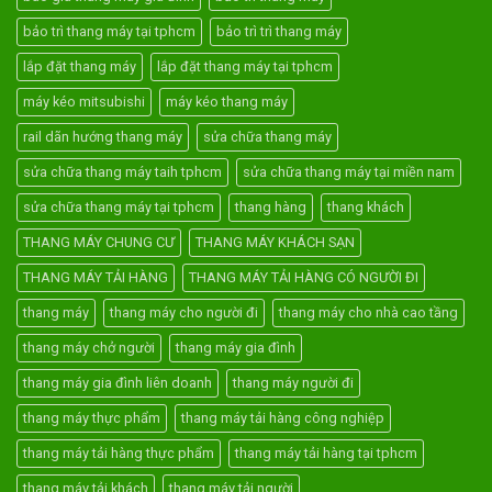
bảo trì thang máy tại tphcm
bảo trì trì thang máy
lắp đặt thang máy
lắp đặt thang máy tại tphcm
máy kéo mitsubishi
máy kéo thang máy
rail dãn hướng thang máy
sửa chữa thang máy
sửa chữa thang máy taih tphcm
sửa chữa thang máy tại miền nam
sửa chữa thang máy tại tphcm
thang hàng
thang khách
THANG MÁY CHUNG CƯ
THANG MÁY KHÁCH SẠN
THANG MÁY TẢI HÀNG
THANG MÁY TẢI HÀNG CÓ NGƯỜI ĐI
thang máy
thang máy cho người đi
thang máy cho nhà cao tầng
thang máy chở người
thang máy gia đình
thang máy gia đình liên doanh
thang máy người đi
thang máy thực phẩm
thang máy tải hàng công nghiệp
thang máy tải hàng thực phẩm
thang máy tải hàng tại tphcm
thang máy tải khách
thang máy tải người