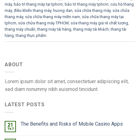
máy
,
bảo trì thang máy tại tphcm
,
bảo trì thang máy tphcm
,
cứu hộ thang
máy
,
điều khiển thang máy
,
huong dan
,
sửa chữa thang máy
,
sửa chửa
thang máy
,
sửa chữa thang máy miền nam
,
sửa chữa thang máy tại
tphcm
,
sửa chữa thang máy TPHCM
,
sửa thang máy giá rẻ chất lượng
,
thang máy chuẩn
,
thang máy tải hàng
,
thang máy tải khách
,
thang tải
hàng
,
thang thực phẩm
ABOUT
Lorem ipsum dolor sit amet, consectetuer adipiscing elit,
sed diam nonummy nibh euismod tincidunt.
LATEST POSTS
The Benefits and Risks of Mobile Casino Apps
21
Th7