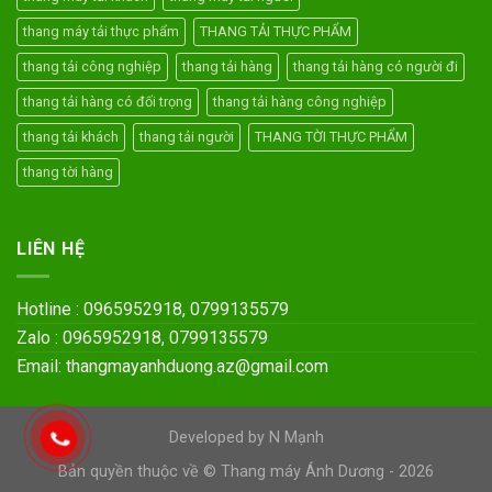
thang máy tải thực phẩm
THANG TẢI THỰC PHẨM
thang tải công nghiệp
thang tải hàng
thang tải hàng có người đi
thang tải hàng có đối trọng
thang tải hàng công nghiệp
thang tải khách
thang tải người
THANG TỜI THỰC PHẨM
thang tời hàng
LIÊN HỆ
Hotline : 0965952918, 0799135579
Zalo : 0965952918, 0799135579
Email: thangmayanhduong.az@gmail.com
Developed by N Mạnh
Bản quyền thuộc về © Thang máy Ánh Dương - 2026