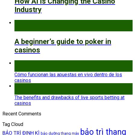
How AI is Changing the Casino
Industry
17
Th5
A beginner’s guide to poker in
casinos
13
Th5
Cómo funcionan las apuestas en vivo dentro de los
casinos
08
Th5
The benefits and drawbacks of live sports betting at
casinos
Recent Comments
Tag Cloud
bảo trì thang
BẢO TRÌ ĐỊNH KÌ
bảo dưỡng thang máy