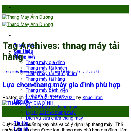
Skip
to
content
Tag Archives:
thnag máy tải
Trang chủ
Giới thiệu
hàng
Thang máy
Thang máy gia đình
Thang máy tải khách
thang máy
,
thang máy gia đình
,
thang tải hàng
,
thang thực phẩm
Thang máy tải thực phẩm
Thang máy tải hàng
Lựa chọn thang máy gia đình phù hợp
Thang nâng oto
Thang máy bệnh viện
Linh kiện thang máy
Posted on
12/08/2021
12/09/2021
by
Khuê Trần
Dịch vụ
Dịch vụ bảo trì thang máy
12
Đại tu, cải tạo thang máy
Th8
Dịch vụ sửa chữa thang máy
Tin tức
Quý khách chuẩn bị xây nhà và có ý định lắp thang máy. Thế
Liên hệ
nhưng để lựa chọn được loại thang máy phù hợp gia đình. làm