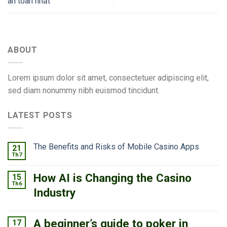
an toàn nhất
ABOUT
Lorem ipsum dolor sit amet, consectetuer adipiscing elit,
sed diam nonummy nibh euismod tincidunt.
LATEST POSTS
The Benefits and Risks of Mobile Casino Apps
21
Th7
How AI is Changing the Casino
15
Th6
Industry
A beginner’s guide to poker in
17