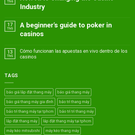
Th6
Industry
A beginner’s guide to poker in
17
Th5
casinos
Cómo funcionan las apuestas en vivo dentro de los
13
Th5
casinos
TAGS
báo giá lắp đặt thang máy
báo giá thang máy
báo giá thang máy gia đình
bảo trì thang máy
bảo trì thang máy tại tphcm
bảo trì trì thang máy
lắp đặt thang máy
lắp đặt thang máy tại tphcm
máy kéo mitsubishi
máy kéo thang máy